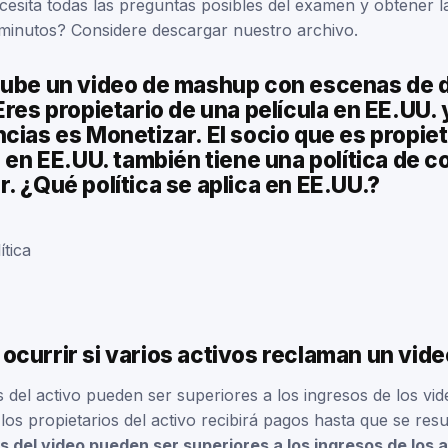
ecesita todas las preguntas posibles del examen y obtener la
 minutos? Considere descargar nuestro archivo.
sube un video de mashup con escenas de d
Eres propietario de una película en EE.UU. y
cias es Monetizar. El socio que es propiet
a en EE.UU. también tiene una política de 
. ¿Qué política se aplica en EE.UU.?
ítica
currir si varios activos reclaman un vid
 del activo pueden ser superiores a los ingresos de los vide
os propietarios del activo recibirá pagos hasta que se resue
s del video pueden ser superiores a los ingresos de los 