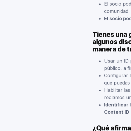
El socio pod
comunidad.
El socio po
Tienes una g
algunos disc
manera de t
Usar un ID 
público, a f
Configurar 
que puedas 
Habilitar la
reclamos un
Identificar
Content ID
¿Qué afirmac