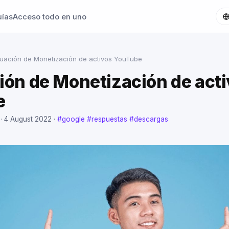
uías
Acceso todo en uno
luación de Monetización de activos YouTube
ión de Monetización de act
e
 ·
4 August 2022
·
#google
#respuestas
#descargas