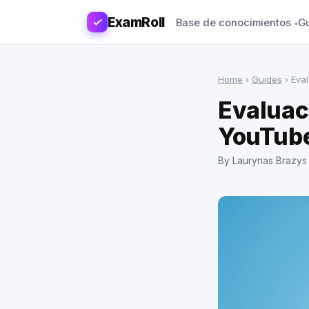
ExamRoll
Base de conocimientos
G
Home
›
Guides
›
Eva
Evaluac
YouTub
By Laurynas Brazys