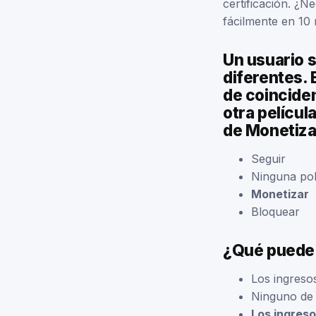
certificación. ¿N
fácilmente en 10
Un usuario 
diferentes. 
de coinciden
otra películ
de Monetizar
Seguir
Ninguna pol
Monetizar
Bloquear
¿Qué puede o
Los ingresos
Ninguno de l
Los ingreso