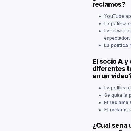
reclamos?
YouTube apli
La política 
Las revisio
espectador.
La política
El socio A y
diferentes t
en un video
La política 
Se quita la 
El reclamo 
El reclamo s
¿Cuál sería 