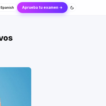
Aprueba tu examen →
Spanish
ivos