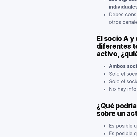
individuale
Debes consu
otros canale
El socio A y
diferentes t
activo, ¿qui
Ambos soci
Solo el soci
Solo el soci
No hay info
¿Qué podría 
sobre un ac
Es posible q
Es posible 