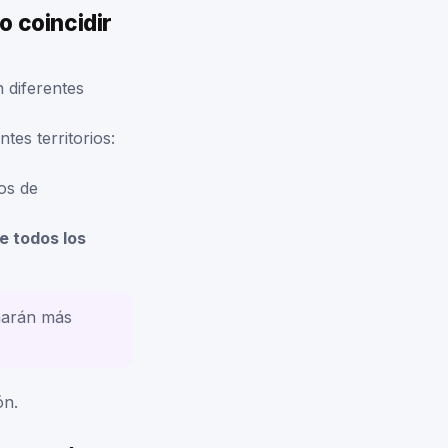
o coincidir
 diferentes
tes territorios:
vos de
e todos los
harán más
ón.