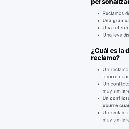
personaliza
Reclamos de 
Una gran c
Una referenc
Una leve di
¿Cuál es la 
reclamo?
Un reclamo 
ocurre cuan
Un conflict
muy similar
Un conflict
ocurre cuan
Un reclamo 
muy similare