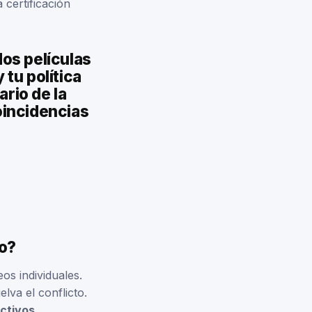
 certificación
os películas
 tu política
ario de la
coincidencias
eo?
os individuales.
lva el conflicto.
activos