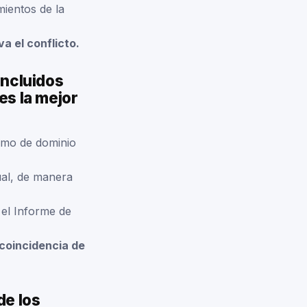
mientos de la
a el conflicto.
incluidos
es la mejor
omo de dominio
ual, de manera
r el Informe de
a coincidencia de
de los