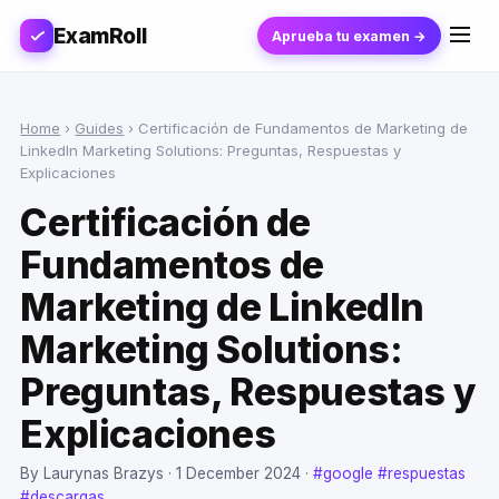
ExamRoll
Aprueba tu examen →
Home
›
Guides
›
Certificación de Fundamentos de Marketing de
LinkedIn Marketing Solutions: Preguntas, Respuestas y
Explicaciones
Certificación de
Fundamentos de
Marketing de LinkedIn
Marketing Solutions:
Preguntas, Respuestas y
Explicaciones
By Laurynas Brazys ·
1 December 2024
·
#google
#respuestas
#descargas