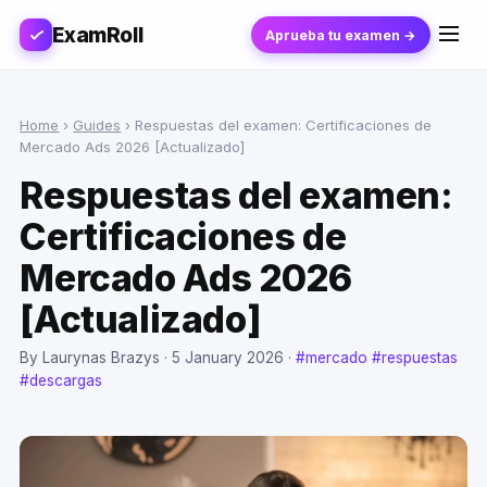
ExamRoll
Aprueba tu examen →
Home
›
Guides
›
Respuestas del examen: Certificaciones de
Mercado Ads 2026 [Actualizado]
Respuestas del examen:
Certificaciones de
Mercado Ads 2026
[Actualizado]
By Laurynas Brazys ·
5 January 2026
·
#mercado
#respuestas
#descargas