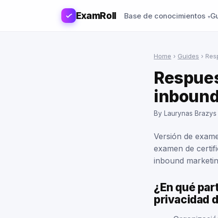
ExamRoll
Base de conocimientos
G
Home
›
Guides
›
Res
Respues
inbound
By Laurynas Brazys
Versión de exame
examen de certifi
inbound marketin
¿En qué part
privacidad 