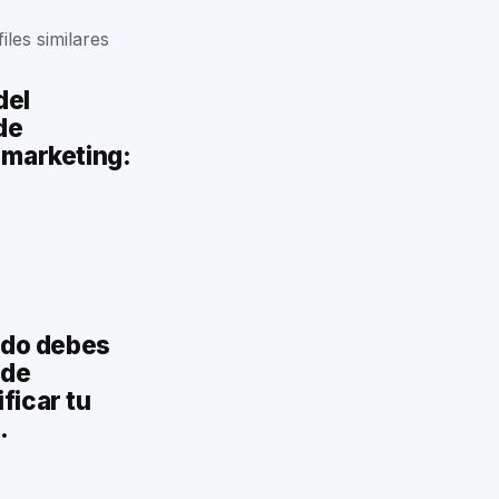
les similares
del
de
 marketing:
nido debes
 de
ficar tu
.