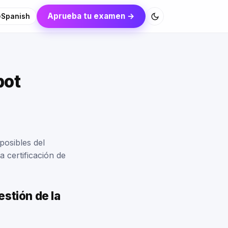
Aprueba tu examen →
Spanish
pot
posibles del
 certificación de
estión de la