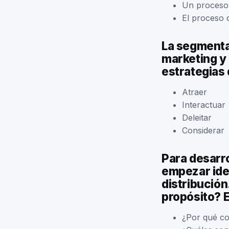
Un proceso 
El proceso 
La segmenta
marketing y
estrategias 
Atraer
Interactuar
Deleitar
Considerar
Para desarro
empezar iden
distribución
propósito? 
¿Por qué co