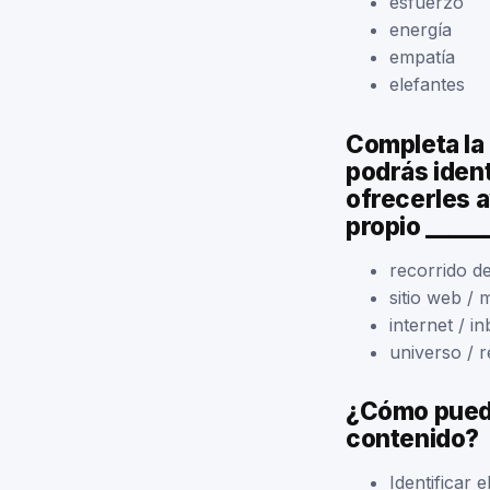
esfuerzo
energía
empatía
elefantes
Completa la 
podrás ident
ofrecerles 
propio _____
recorrido de
sitio web /
internet / 
universo / r
¿Cómo puedes
contenido?
Identificar 