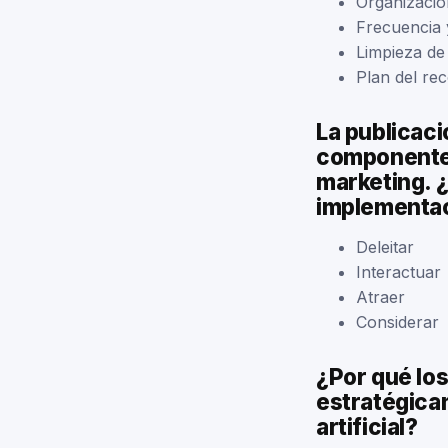
Organizació
Frecuencia 
Limpieza de
Plan del re
La publicaci
componentes
marketing. ¿
implementac
Deleitar
Interactuar
Atraer
Considerar
¿Por qué lo
estratégicam
artificial?