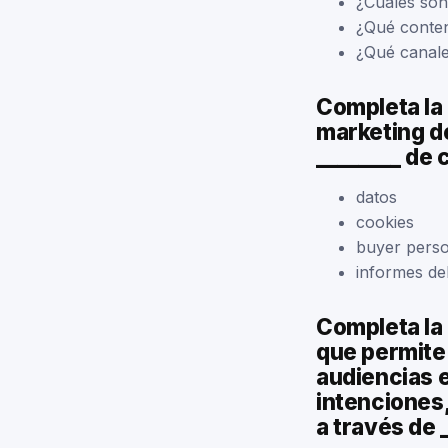
¿Cuáles son
¿Qué conte
¿Qué canale
Completa la
marketing d
________ de 
datos
cookies
buyer pers
informes d
Completa la
que permite
audiencias 
intenciones
a través de 