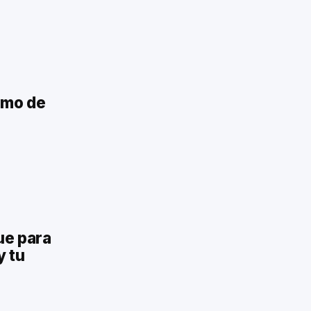
imo de
ue para
y tu