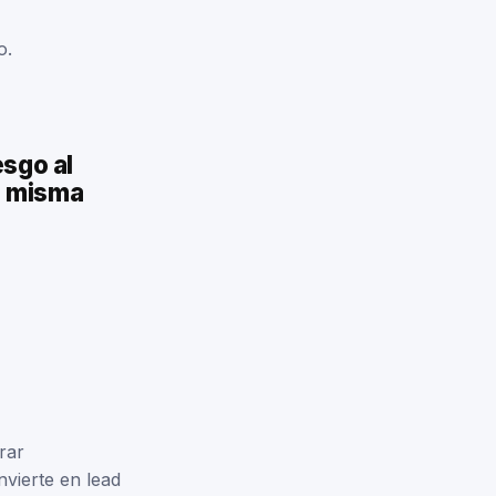
o.
esgo al
a misma
rar
nvierte en lead