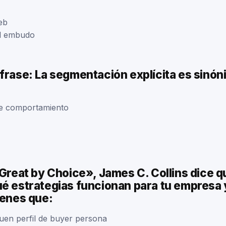
eb
el embudo
frase: La segmentación explícita es sinón
de comportamiento
«Great by Choice», James C. Collins dice q
é estrategias funcionan para tu empresa 
ienes que:
buen perfil de buyer persona