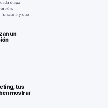
r cada etapa
ersión.
 funciona y qué
izan un
sión
eting, tus
eben mostrar