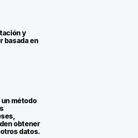
tación y
r basada en
s un método
as
eses,
eden obtener
 otros datos.