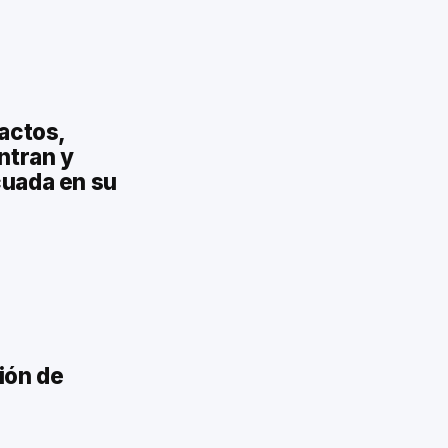
tactos,
ntran y
cuada en su
ión de