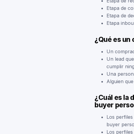
Etapa de re
Etapa de co
Etapa de de
Etapa inbo
¿Qué es un 
Un comprado
Un lead que
cumplir nin
Una persona
Alguien que
¿Cuál es la d
buyer pers
Los perfiles
buyer perso
Los perfile