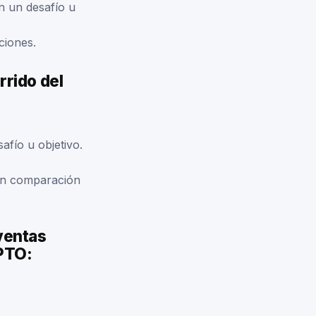
n un desafío u
ciones.
rrido del
afío u objetivo.
 en comparación
 ventas
EPTO: