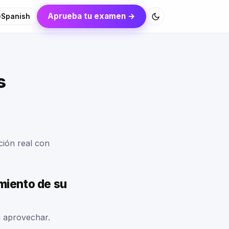
Aprueba tu examen →
Spanish
s
ción real con
miento de su
a aprovechar.