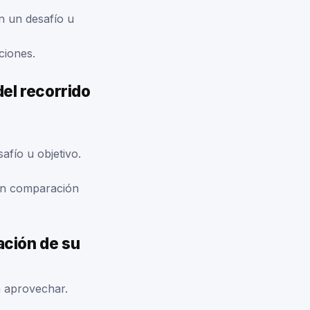
n un desafío u
ciones.
del recorrido
afío u objetivo.
 en comparación
ación de su
a aprovechar.