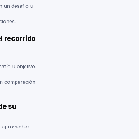
n un desafío u
ciones.
l recorrido
afío u objetivo.
 en comparación
de su
a aprovechar.