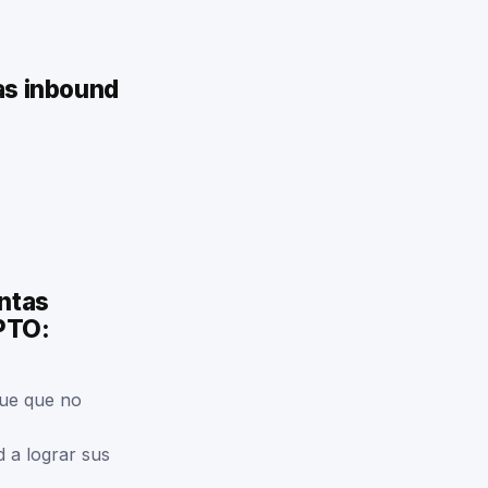
as inbound
entas
EPTO:
que que no
d a lograr sus