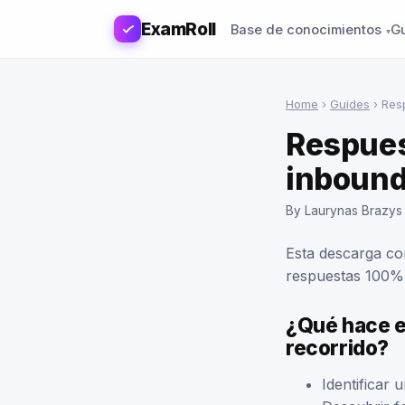
ExamRoll
Base de conocimientos
G
Home
›
Guides
›
Res
Respues
inbound
By Laurynas Brazys
Esta descarga con
respuestas 100% 
¿Qué hace e
recorrido?
Identificar