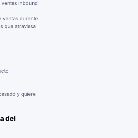
e ventas inbound
e ventas durante
es que atraviesa
ucto
 pasado y quiere
a del