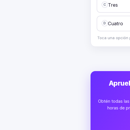
Tres
C
Cuatro
D
Toca una opción p
Aprueb
Obtén todas las 
horas de pr