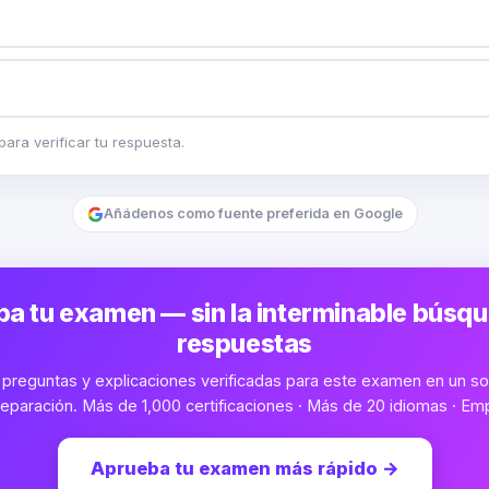
ara verificar tu respuesta.
Añádenos como fuente preferida en Google
a tu examen — sin la interminable búsq
respuestas
preguntas y explicaciones verificadas para este examen en un sol
eparación. Más de 1,000 certificaciones · Más de 20 idiomas · Emp
Aprueba tu examen más rápido
→