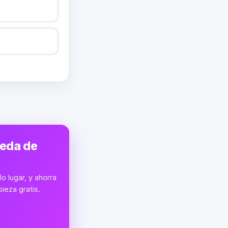
ueda de
o lugar, y ahorra
ieza gratis.