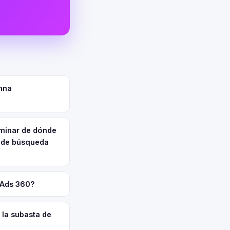
mna
minar de dónde
s de búsqueda
 Ads 360?
e la subasta de