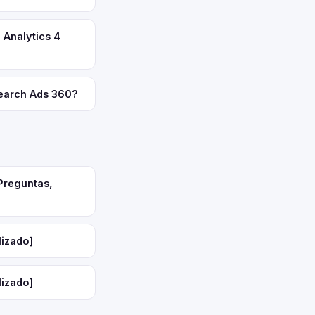
 Analytics 4
Search Ads 360?
Preguntas,
lizado]
lizado]