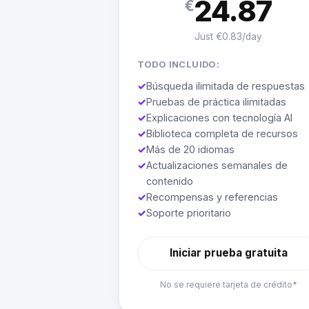
24.87
€
Just €0.83/day
TODO INCLUIDO:
✓
Búsqueda ilimitada de respuestas
✓
Pruebas de práctica ilimitadas
✓
Explicaciones con tecnología AI
✓
Biblioteca completa de recursos
✓
Más de 20 idiomas
✓
Actualizaciones semanales de
contenido
✓
Recompensas y referencias
✓
Soporte prioritario
Iniciar prueba gratuita
No se requiere tarjeta de crédito*