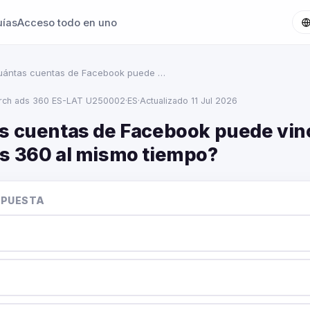
uías
Acceso todo en uno
uántas cuentas de Facebook puede …
rch ads 360 ES-LAT U250002
·
ES
·
Actualizado 11 Jul 2026
s cuentas de Facebook puede vin
s 360 al mismo tiempo?
SPUESTA