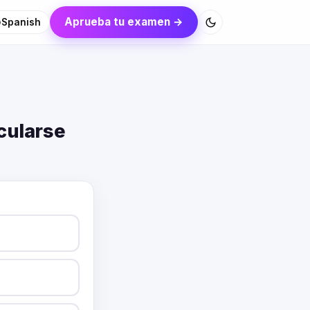
Aprueba tu examen →
Spanish
cularse