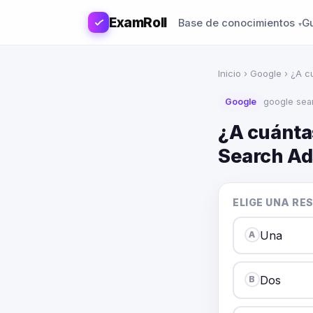
ExamRoll
Base de conocimientos
G
Inicio
›
Google
› ¿A c
Google
google sea
¿A cuánta
Search Ad
ELIGE UNA RE
Una
A
Dos
B