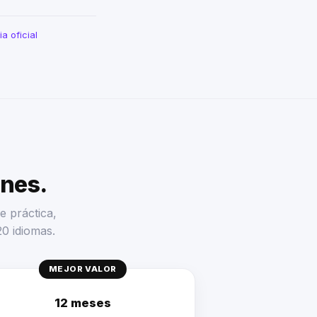
a oficial
enes.
e práctica,
20 idiomas.
MEJOR VALOR
12 meses