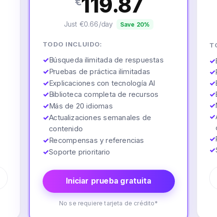
119.87
€
Just €0.66/day
Save 20%
TODO INCLUIDO:
T
✓
Búsqueda ilimitada de respuestas
✓
✓
Pruebas de práctica ilimitadas
✓
✓
Explicaciones con tecnología AI
✓
✓
Biblioteca completa de recursos
✓
✓
✓
Más de 20 idiomas
✓
✓
Actualizaciones semanales de
contenido
✓
✓
Recompensas y referencias
✓
✓
Soporte prioritario
Iniciar prueba gratuita
No se requiere tarjeta de crédito*