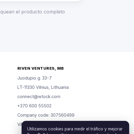
loquean el producto completo
RIVEN VENTURES, MB
Juodupio g. 33-7
LT-11330 Vilnius, Lithuania
connect@wtock.com
+370 600 55502
Company code: 307560499
VAT: LT100019904318
Utilizamos cookies para medir el tráfico y mejorar