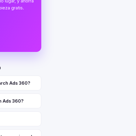
o lugar, y ahorra
ieza gratis.
0
earch Ads 360?
ch Ads 360?