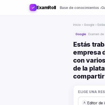
ExamRoll
Base de conocimientos
G
Inicio
›
Google
› Está
Google
Examen de 
Estás trab
empresa d
con vario
de la pla
compartir
ELIGE UNA RE
Editor de
A