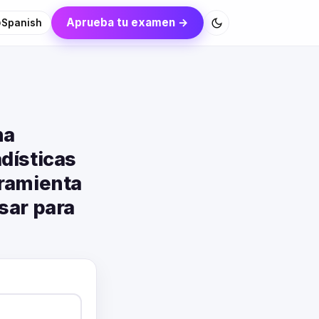
Aprueba tu examen →
Spanish
na
dísticas
rramienta
sar para