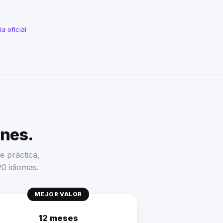
a oficial
enes.
e práctica,
20 idiomas.
MEJOR VALOR
12 meses