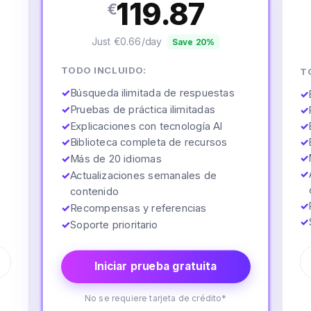
119.87
€
Just €0.66/day
Save 20%
TODO INCLUIDO:
T
✓
Búsqueda ilimitada de respuestas
✓
✓
Pruebas de práctica ilimitadas
✓
✓
Explicaciones con tecnología AI
✓
✓
Biblioteca completa de recursos
✓
✓
✓
Más de 20 idiomas
✓
✓
Actualizaciones semanales de
contenido
✓
✓
Recompensas y referencias
✓
✓
Soporte prioritario
Iniciar prueba gratuita
No se requiere tarjeta de crédito*