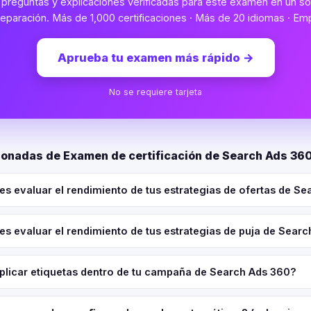
preguntas y explicaciones verificadas para este examen en un sol
eparación. Más de 1,000 certificaciones · Más de 20 idiomas · Emp
Aprueba tu examen más rápido
→
No se requiere tarjeta
ionadas de Examen de certificación de Search Ads 36
es evaluar el rendimiento de tus estrategias de ofertas de S
es evaluar el rendimiento de tus estrategias de puja de Sear
plicar etiquetas dentro de tu campaña de Search Ads 360?