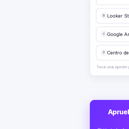
Looker St
B
Google An
C
Centro de
D
Toca una opción p
Aprueb