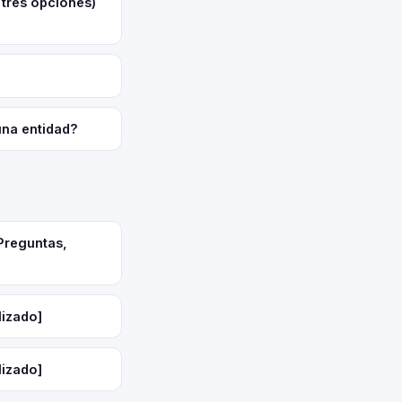
 tres opciones)
una entidad?
Preguntas,
lizado]
lizado]