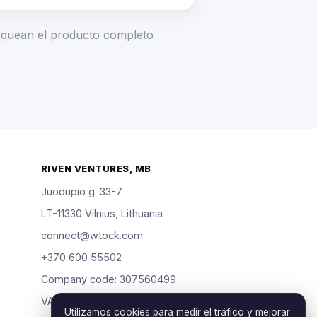
loquean el producto completo
RIVEN VENTURES, MB
Juodupio g. 33-7
LT-11330 Vilnius, Lithuania
connect@wtock.com
+370 600 55502
Company code: 307560499
VAT: LT100019904318
Utilizamos cookies para medir el tráfico y mejorar