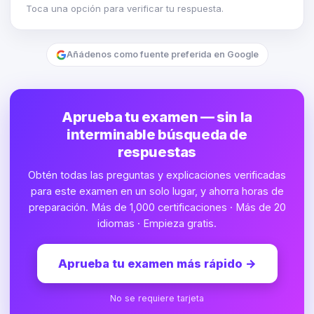
Toca una opción para verificar tu respuesta.
Añádenos como fuente preferida en Google
Aprueba tu examen — sin la
interminable búsqueda de
respuestas
Obtén todas las preguntas y explicaciones verificadas
para este examen en un solo lugar, y ahorra horas de
preparación. Más de 1,000 certificaciones · Más de 20
idiomas · Empieza gratis.
Aprueba tu examen más rápido
→
No se requiere tarjeta