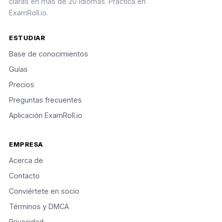
claras en más de 20 idiomas. Practica en
ExamRoll.io.
ESTUDIAR
Base de conocimientos
Guías
Precios
Preguntas frecuentes
Aplicación ExamRoll.io
EMPRESA
Acerca de
Contacto
Conviértete en socio
Términos y DMCA
Privacidad