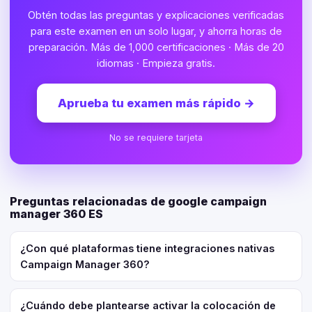
Obtén todas las preguntas y explicaciones verificadas
para este examen en un solo lugar, y ahorra horas de
preparación. Más de 1,000 certificaciones · Más de 20
idiomas · Empieza gratis.
Aprueba tu examen más rápido
→
No se requiere tarjeta
Preguntas relacionadas de google campaign
manager 360 ES
¿Con qué plataformas tiene integraciones nativas
Campaign Manager 360?
¿Cuándo debe plantearse activar la colocación de