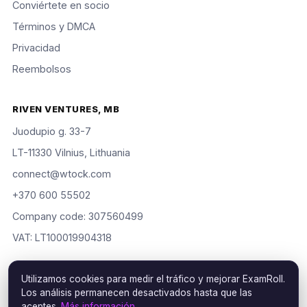
Conviértete en socio
Términos y DMCA
Privacidad
Reembolsos
RIVEN VENTURES, MB
Juodupio g. 33-7
LT-11330 Vilnius, Lithuania
connect@wtock.com
+370 600 55502
Company code: 307560499
VAT: LT100019904318
Utilizamos cookies para medir el tráfico y mejorar ExamRoll.
Los análisis permanecen desactivados hasta que las
© 2016–2026 Riven Ventures, MB. Todos los derechos
aceptes.
Más información