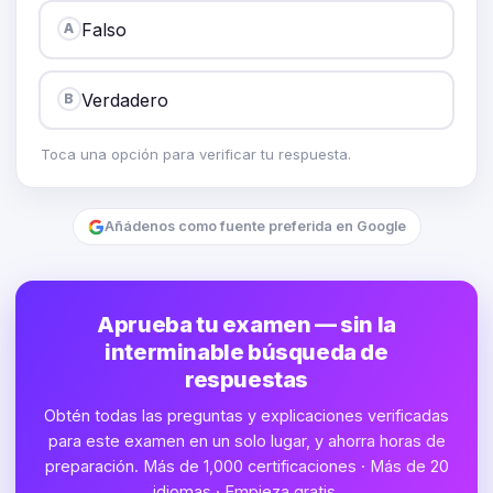
Falso
A
Verdadero
B
Toca una opción para verificar tu respuesta.
Añádenos como fuente preferida en Google
Aprueba tu examen — sin la
interminable búsqueda de
respuestas
Obtén todas las preguntas y explicaciones verificadas
para este examen en un solo lugar, y ahorra horas de
preparación. Más de 1,000 certificaciones · Más de 20
idiomas · Empieza gratis.