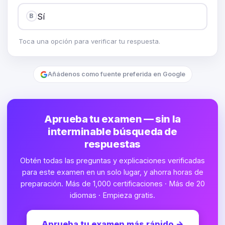
Sí
B
Toca una opción para verificar tu respuesta.
Añádenos como fuente preferida en Google
Aprueba tu examen — sin la
interminable búsqueda de
respuestas
Obtén todas las preguntas y explicaciones verificadas
para este examen en un solo lugar, y ahorra horas de
preparación. Más de 1,000 certificaciones · Más de 20
idiomas · Empieza gratis.
Aprueba tu examen más rápido
→