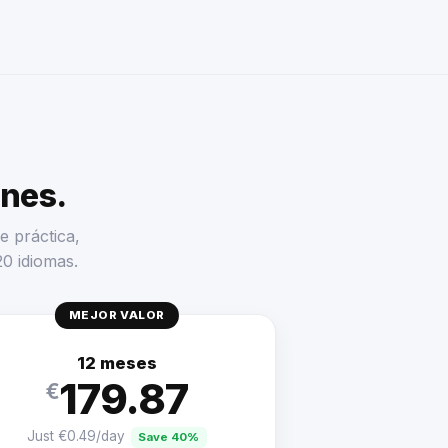
enes.
e práctica,
20 idiomas.
MEJOR VALOR
12 meses
179.87
€
Just €0.49/day
Save 40%