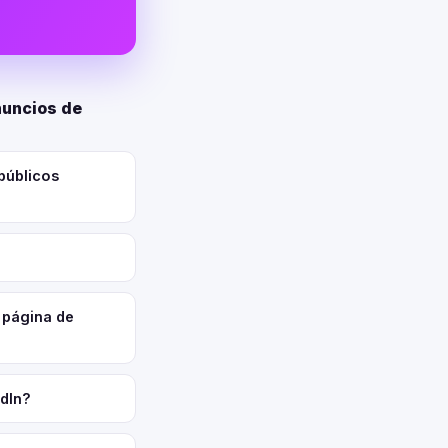
nuncios de
públicos
 página de
edIn?