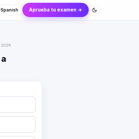
Aprueba tu examen →
Spanish
l 2026
 a