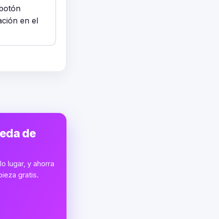
 botón
ación en el
ueda de
o lugar, y ahorra
ieza gratis.