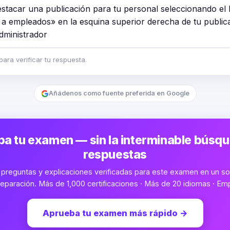
stacar una publicación para tu personal seleccionando el
r a empleados» en la esquina superior derecha de tu public
dministrador
ara verificar tu respuesta.
Añádenos como fuente preferida en Google
a tu examen — sin la interminable búsq
respuestas
preguntas y explicaciones verificadas para este examen en un sol
eparación. Más de 1,000 certificaciones · Más de 20 idiomas · Emp
Aprueba tu examen más rápido
→