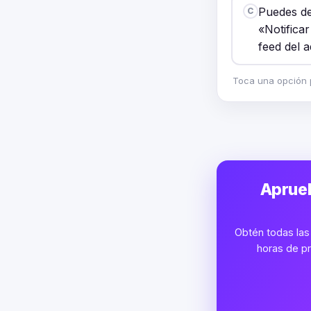
Puedes de
C
«Notifica
feed del a
Toca una opción p
Aprueb
Obtén todas las 
horas de pr