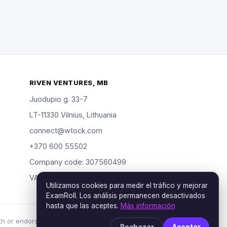
RIVEN VENTURES, MB
Juodupio g. 33-7
LT-11330 Vilnius, Lithuania
connect@wtock.com
+370 600 55502
Company code: 307560499
VAT: LT100019904318
Utilizamos cookies para medir el tráfico y mejorar
ExamRoll. Los análisis permanecen desactivados
hasta que las aceptes.
Más información
th or endorsed by the certification vendors named;