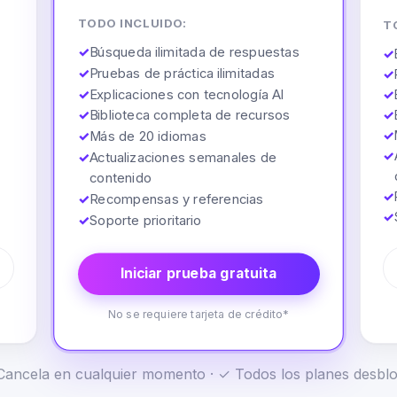
TODO INCLUIDO:
T
✓
Búsqueda ilimitada de respuestas
✓
✓
Pruebas de práctica ilimitadas
✓
✓
Explicaciones con tecnología AI
✓
✓
Biblioteca completa de recursos
✓
✓
✓
Más de 20 idiomas
✓
✓
Actualizaciones semanales de
contenido
✓
✓
Recompensas y referencias
✓
✓
Soporte prioritario
Iniciar prueba gratuita
No se requiere tarjeta de crédito*
✓ Cancela en cualquier momento · ✓ Todos los planes desb