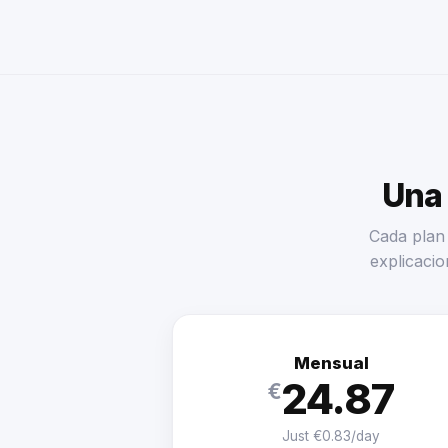
Una 
Cada plan 
explicacio
Mensual
24.87
€
Just €0.83/day