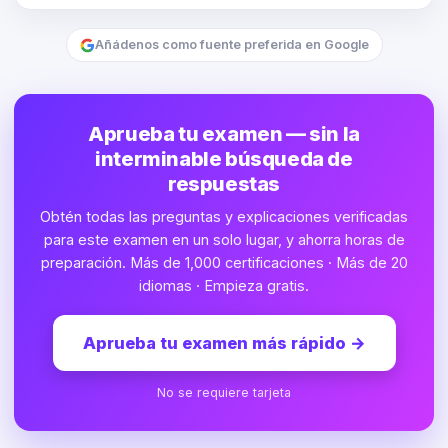
Añádenos como fuente preferida en Google
Aprueba tu examen — sin la
interminable búsqueda de
respuestas
Obtén todas las preguntas y explicaciones verificadas
para este examen en un solo lugar, y ahorra horas de
preparación. Más de 1,000 certificaciones · Más de 20
idiomas · Empieza gratis.
Aprueba tu examen más rápido
→
No se requiere tarjeta