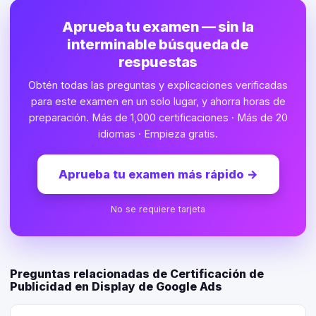
Aprueba tu examen — sin la
interminable búsqueda de
respuestas
Obtén todas las preguntas y explicaciones verificadas
para este examen en un solo lugar, y ahorra horas de
preparación. Más de 1,000 certificaciones · Más de 20
idiomas · Empieza gratis.
Aprueba tu examen más rápido
→
No se requiere tarjeta
Preguntas relacionadas de Certificación de
Publicidad en Display de Google Ads