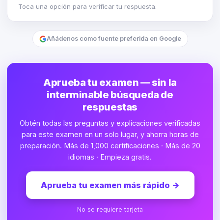
Toca una opción para verificar tu respuesta.
Añádenos como fuente preferida en Google
Aprueba tu examen — sin la
interminable búsqueda de
respuestas
Obtén todas las preguntas y explicaciones verificadas
para este examen en un solo lugar, y ahorra horas de
preparación. Más de 1,000 certificaciones · Más de 20
idiomas · Empieza gratis.
Aprueba tu examen más rápido
→
No se requiere tarjeta