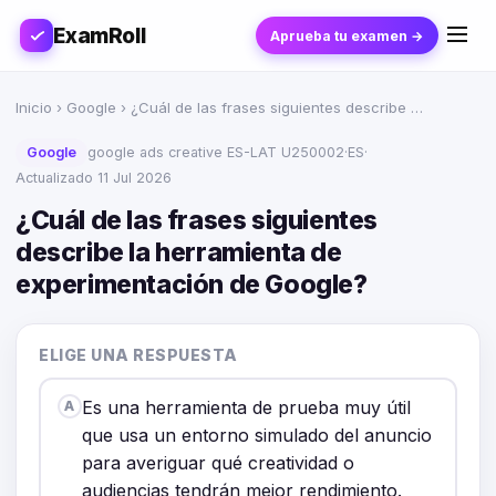
ExamRoll
Aprueba tu examen →
Inicio
›
Google
› ¿Cuál de las frases siguientes describe …
Google
google ads creative ES-LAT U250002
·
ES
·
Actualizado 11 Jul 2026
¿Cuál de las frases siguientes
describe la herramienta de
experimentación de Google?
ELIGE UNA RESPUESTA
Es una herramienta de prueba muy útil
A
que usa un entorno simulado del anuncio
para averiguar qué creatividad o
audiencias tendrán mejor rendimiento.