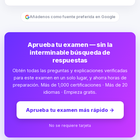
Añádenos como fuente preferida en Google
Aprueba tu examen — sin la
interminable búsqueda de
respuestas
Obtén todas las preguntas y explicaciones verificadas
para este examen en un solo lugar, y ahorra horas de
preparación. Más de 1,000 certificaciones · Más de 20
idiomas · Empieza gratis.
Aprueba tu examen más rápido
→
No se requiere tarjeta