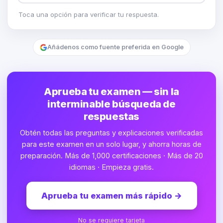
Toca una opción para verificar tu respuesta.
Añádenos como fuente preferida en Google
Aprueba tu examen — sin la
interminable búsqueda de
respuestas
Obtén todas las preguntas y explicaciones verificadas
para este examen en un solo lugar, y ahorra horas de
preparación. Más de 1,000 certificaciones · Más de 20
idiomas · Empieza gratis.
Aprueba tu examen más rápido
→
No se requiere tarjeta