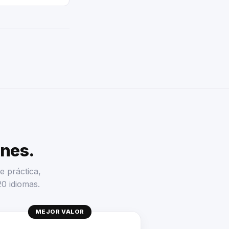
enes.
e práctica,
20 idiomas.
MEJOR VALOR