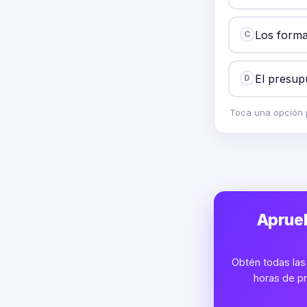
Los forma
C
El presupu
D
Toca una opción p
Aprueb
Obtén todas las 
horas de pr