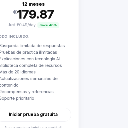
12 meses
179.87
€
Just €0.49/day
Save 40%
ODO INCLUIDO:
Búsqueda ilimitada de respuestas
Pruebas de práctica ilimitadas
Explicaciones con tecnología AI
Biblioteca completa de recursos
Más de 20 idiomas
Actualizaciones semanales de
contenido
Recompensas y referencias
Soporte prioritario
Iniciar prueba gratuita
No se requiere tarjeta de crédito*