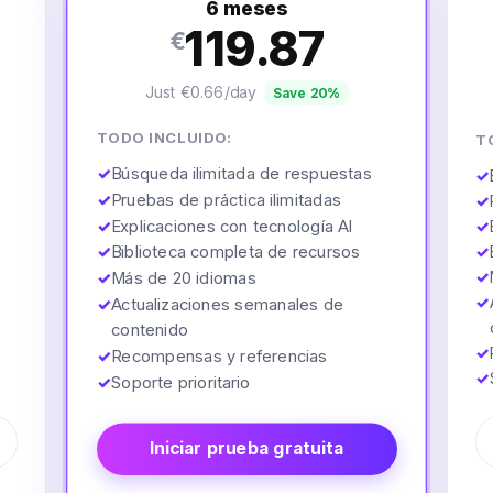
6 meses
119.87
€
Just €0.66/day
Save 20%
TODO INCLUIDO:
T
✓
Búsqueda ilimitada de respuestas
✓
✓
Pruebas de práctica ilimitadas
✓
✓
Explicaciones con tecnología AI
✓
✓
Biblioteca completa de recursos
✓
✓
✓
Más de 20 idiomas
✓
✓
Actualizaciones semanales de
contenido
✓
✓
Recompensas y referencias
✓
✓
Soporte prioritario
Iniciar prueba gratuita