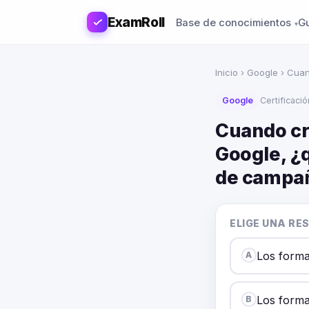
ExamRoll
Base de conocimientos
G
Inicio
›
Google
› Cuan
Google
Certificaci
Cuando cr
Google, ¿q
de campa
ELIGE UNA RE
Los forma
A
Los forma
B