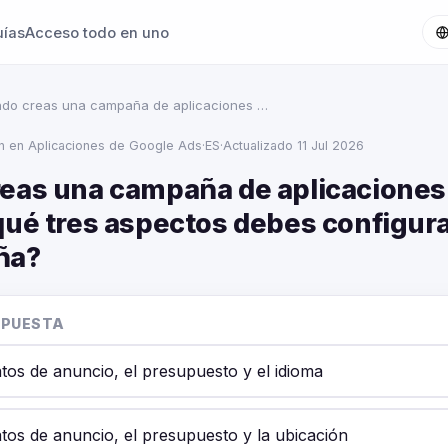
uías
Acceso todo en uno
do creas una campaña de aplicaciones …
ón en Aplicaciones de Google Ads
·
ES
·
Actualizado 11 Jul 2026
eas una campaña de aplicaciones
ué tres aspectos debes configurar
ña?
SPUESTA
tos de anuncio, el presupuesto y el idioma
tos de anuncio, el presupuesto y la ubicación