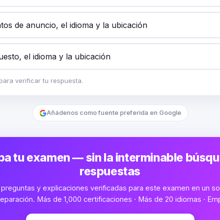
tos de anuncio, el idioma y la ubicación
esto, el idioma y la ubicación
ara verificar tu respuesta.
Añádenos como fuente preferida en Google
a tu examen — sin la interminable búsq
respuestas
preguntas y explicaciones verificadas para este examen en un sol
eparación. Más de 1,000 certificaciones · Más de 20 idiomas · Emp