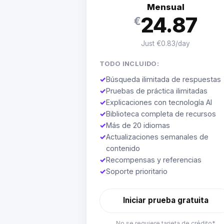
Mensual
24.87
€
Just €0.83/day
TODO INCLUIDO:
✓
Búsqueda ilimitada de respuestas
✓
Pruebas de práctica ilimitadas
✓
Explicaciones con tecnología AI
✓
Biblioteca completa de recursos
✓
Más de 20 idiomas
✓
Actualizaciones semanales de
contenido
✓
Recompensas y referencias
✓
Soporte prioritario
Iniciar prueba gratuita
No se requiere tarjeta de crédito*