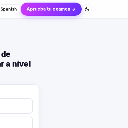
Aprueba tu examen →
Spanish
 de
 a nivel