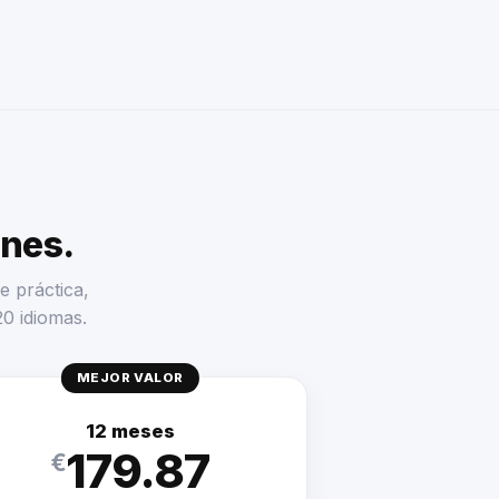
enes.
e práctica,
20 idiomas.
MEJOR VALOR
12 meses
179.87
€