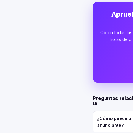
Aprueb
Obtén todas las 
horas de pr
Preguntas relac
IA
¿Cómo puede un
anunciante?