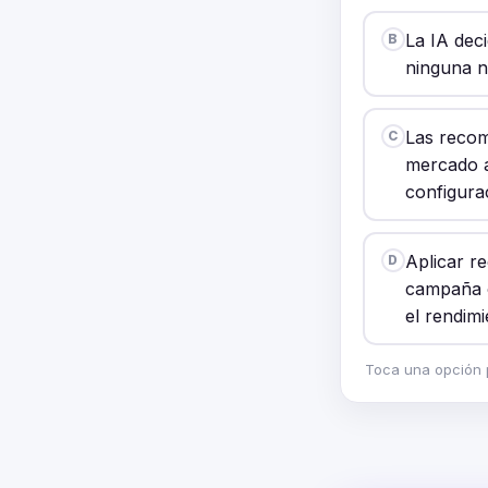
La IA dec
B
ninguna n
Las recom
C
mercado a
configura
Aplicar r
D
campaña o
el rendimi
Toca una opción p