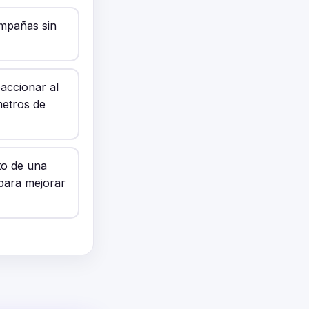
ampañas sin
accionar al
metros de
to de una
para mejorar