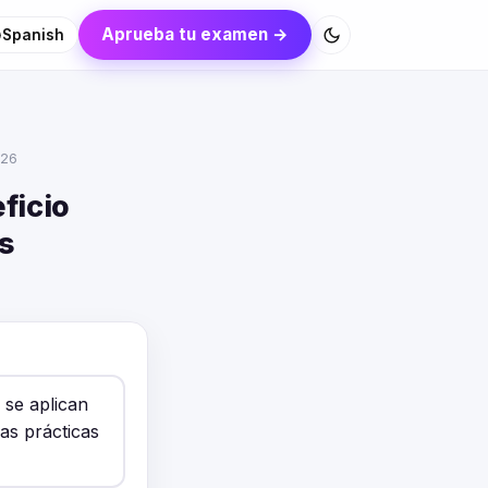
Aprueba tu examen →
Spanish
026
ficio
s
 se aplican
as prácticas