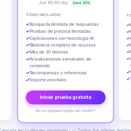
Just €0.66/day
Save 20%
TODO INCLUIDO:
T
✓
Búsqueda ilimitada de respuestas
✓
✓
Pruebas de práctica ilimitadas
✓
✓
Explicaciones con tecnología AI
✓
✓
Biblioteca completa de recursos
✓
✓
✓
Más de 20 idiomas
✓
✓
Actualizaciones semanales de
contenido
✓
✓
Recompensas y referencias
✓
✓
Soporte prioritario
Iniciar prueba gratuita
No se requiere tarjeta de crédito*
✓ Cancela en cualquier momento · ✓ Todos los planes desb