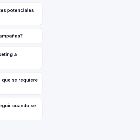
tes potenciales
 campañas?
keting a
l que se requiere
eguir cuando se