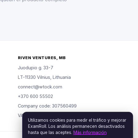
RIVEN VENTURES, MB
Juodupio g. 33-7
LT-11330 Vilnius, Lithuania
connect@wtock.com
+370 600 55502
Company code: 307560499
VAT: LT100019904318
Utilizamos cookies para medir el tráfico y mejorar
ExamRoll. Los análisis permanecen desactivados
hasta que las aceptes.
Más información