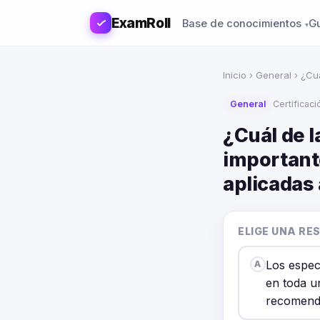
ExamRoll
Base de conocimientos
G
Inicio
›
General
› ¿Cuá
General
Certificac
¿Cuál de l
important
aplicadas
ELIGE UNA RE
Los espec
A
en toda u
recomenda