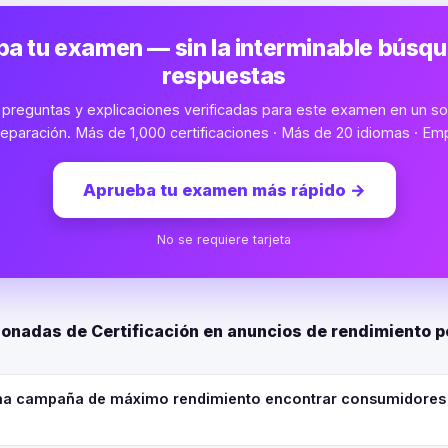
a tu examen — sin la interminable búsq
respuestas
preguntas y explicaciones verificadas para este examen en un sol
eparación. Más de 1,000 certificaciones · Más de 20 idiomas · Emp
Aprueba tu examen más rápido
→
No se requiere tarjeta
ionadas de Certificación en anuncios de rendimiento 
a campaña de máximo rendimiento encontrar consumidores 