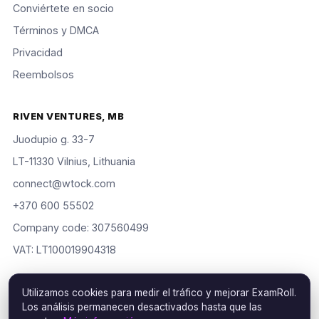
Conviértete en socio
Términos y DMCA
Privacidad
Reembolsos
RIVEN VENTURES, MB
Juodupio g. 33-7
LT-11330 Vilnius, Lithuania
connect@wtock.com
+370 600 55502
Company code: 307560499
VAT: LT100019904318
Utilizamos cookies para medir el tráfico y mejorar ExamRoll.
Los análisis permanecen desactivados hasta que las
© 2016–2026 Riven Ventures, MB. Todos los derechos