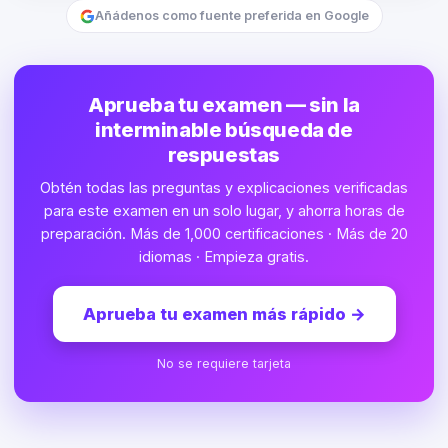
Añádenos como fuente preferida en Google
Aprueba tu examen — sin la
interminable búsqueda de
respuestas
Obtén todas las preguntas y explicaciones verificadas
para este examen en un solo lugar, y ahorra horas de
preparación. Más de 1,000 certificaciones · Más de 20
idiomas · Empieza gratis.
Aprueba tu examen más rápido
→
No se requiere tarjeta