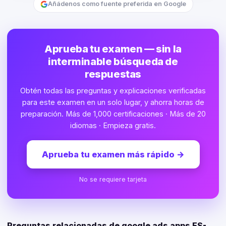
Añádenos como fuente preferida en Google
Aprueba tu examen — sin la
interminable búsqueda de
respuestas
Obtén todas las preguntas y explicaciones verificadas
para este examen en un solo lugar, y ahorra horas de
preparación. Más de 1,000 certificaciones · Más de 20
idiomas · Empieza gratis.
Aprueba tu examen más rápido
→
No se requiere tarjeta
Preguntas relacionadas de google ads apps ES-