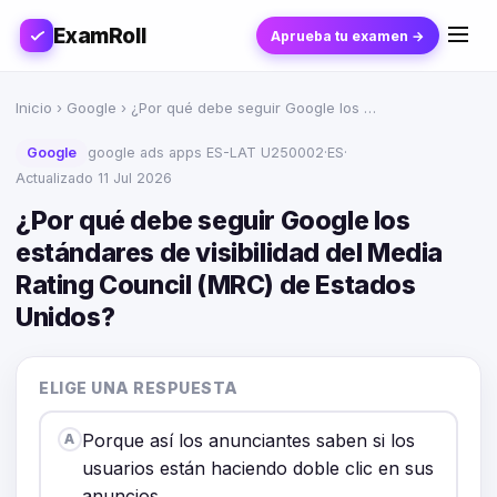
ExamRoll
Aprueba tu examen →
Inicio
›
Google
› ¿Por qué debe seguir Google los …
Google
google ads apps ES-LAT U250002
·
ES
·
Actualizado 11 Jul 2026
¿Por qué debe seguir Google los
estándares de visibilidad del Media
Rating Council (MRC) de Estados
Unidos?
ELIGE UNA RESPUESTA
Porque así los anunciantes saben si los
A
usuarios están haciendo doble clic en sus
anuncios.