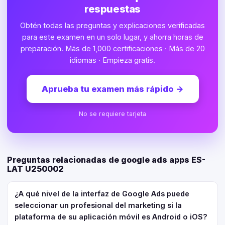
respuestas
Obtén todas las preguntas y explicaciones verificadas
para este examen en un solo lugar, y ahorra horas de
preparación. Más de 1,000 certificaciones · Más de 20
idiomas · Empieza gratis.
Aprueba tu examen más rápido
→
No se requiere tarjeta
Preguntas relacionadas de google ads apps ES-
LAT U250002
¿A qué nivel de la interfaz de Google Ads puede
seleccionar un profesional del marketing si la
plataforma de su aplicación móvil es Android o iOS?