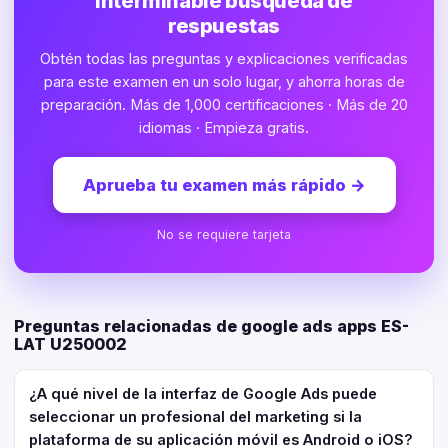
interminable búsqueda de
respuestas
Obtén todas las preguntas y explicaciones verificadas
para este examen en un solo lugar, y ahorra horas de
preparación. Más de 1,000 certificaciones · Más de 20
idiomas · Empieza gratis.
Aprueba tu examen más rápido
→
No se requiere tarjeta
Preguntas relacionadas de google ads apps ES-
LAT U250002
¿A qué nivel de la interfaz de Google Ads puede
seleccionar un profesional del marketing si la
plataforma de su aplicación móvil es Android o iOS?