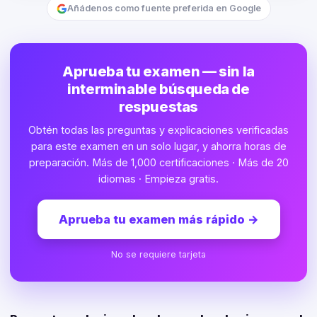
Añádenos como fuente preferida en Google
Aprueba tu examen — sin la
interminable búsqueda de
respuestas
Obtén todas las preguntas y explicaciones verificadas
para este examen en un solo lugar, y ahorra horas de
preparación. Más de 1,000 certificaciones · Más de 20
idiomas · Empieza gratis.
Aprueba tu examen más rápido
→
No se requiere tarjeta