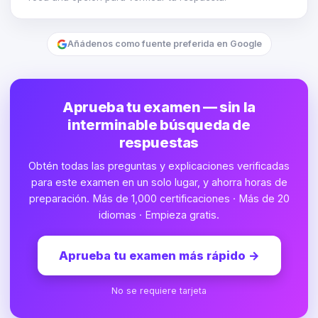
Añádenos como fuente preferida en Google
Aprueba tu examen — sin la
interminable búsqueda de
respuestas
Obtén todas las preguntas y explicaciones verificadas
para este examen en un solo lugar, y ahorra horas de
preparación. Más de 1,000 certificaciones · Más de 20
idiomas · Empieza gratis.
Aprueba tu examen más rápido
→
No se requiere tarjeta