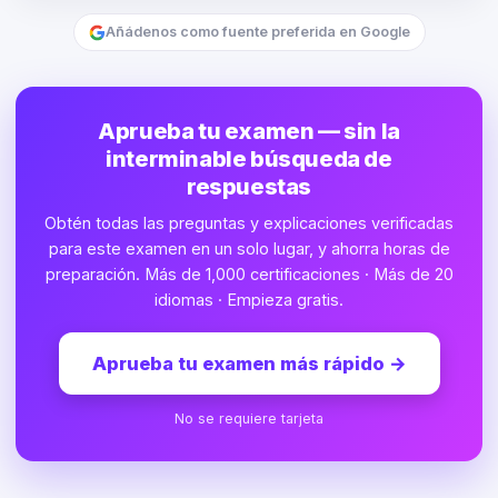
Añádenos como fuente preferida en Google
Aprueba tu examen — sin la
interminable búsqueda de
respuestas
Obtén todas las preguntas y explicaciones verificadas
para este examen en un solo lugar, y ahorra horas de
preparación. Más de 1,000 certificaciones · Más de 20
idiomas · Empieza gratis.
Aprueba tu examen más rápido
→
No se requiere tarjeta