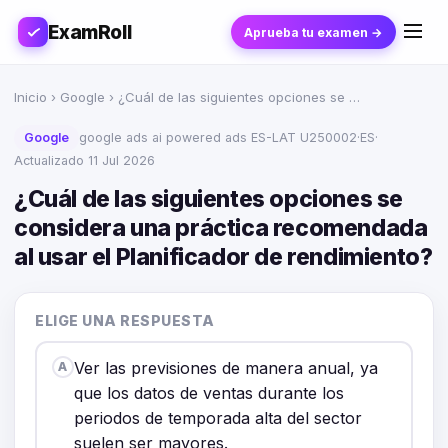
ExamRoll
Aprueba tu examen →
Inicio
›
Google
› ¿Cuál de las siguientes opciones se …
Google
google ads ai powered ads ES-LAT U250002
·
ES
·
Actualizado 11 Jul 2026
¿Cuál de las siguientes opciones se
considera una práctica recomendada
al usar el Planificador de rendimiento?
ELIGE UNA RESPUESTA
Ver las previsiones de manera anual, ya
A
que los datos de ventas durante los
periodos de temporada alta del sector
suelen ser mayores.