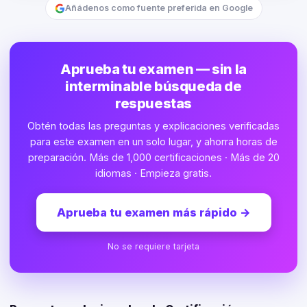
Añádenos como fuente preferida en Google
Aprueba tu examen — sin la
interminable búsqueda de
respuestas
Obtén todas las preguntas y explicaciones verificadas
para este examen en un solo lugar, y ahorra horas de
preparación. Más de 1,000 certificaciones · Más de 20
idiomas · Empieza gratis.
Aprueba tu examen más rápido
→
No se requiere tarjeta