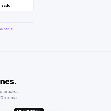
lizado]
a oficial
enes.
e práctica,
20 idiomas.