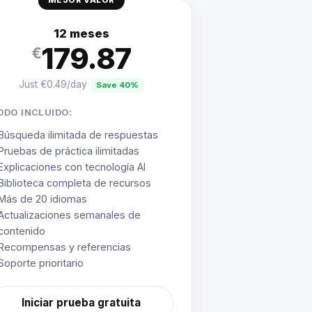
MEJOR VALOR
12 meses
179.87
€
Just €0.49/day
Save 40%
ODO INCLUIDO:
Búsqueda ilimitada de respuestas
Pruebas de práctica ilimitadas
Explicaciones con tecnología AI
Biblioteca completa de recursos
Más de 20 idiomas
Actualizaciones semanales de
contenido
Recompensas y referencias
Soporte prioritario
Iniciar prueba gratuita