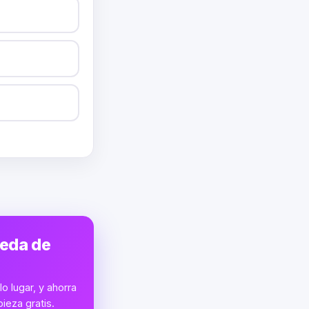
ueda de
o lugar, y ahorra
ieza gratis.