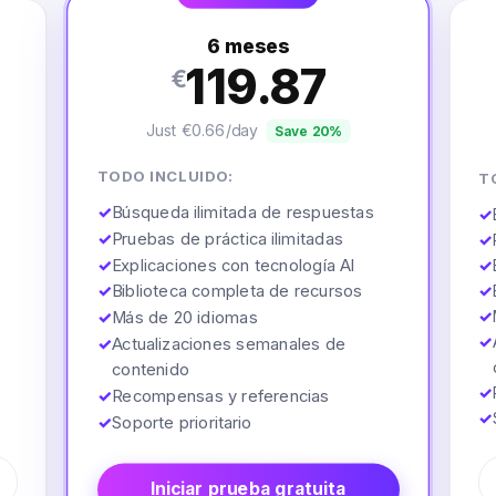
6 meses
119.87
€
Just €0.66/day
Save 20%
TODO INCLUIDO:
T
✓
Búsqueda ilimitada de respuestas
✓
✓
Pruebas de práctica ilimitadas
✓
✓
Explicaciones con tecnología AI
✓
✓
Biblioteca completa de recursos
✓
✓
✓
Más de 20 idiomas
✓
✓
Actualizaciones semanales de
contenido
✓
✓
Recompensas y referencias
✓
✓
Soporte prioritario
Iniciar prueba gratuita