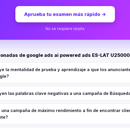
Aprueba tu examen más rápido
→
No se requiere tarjeta
ionadas de google ads ai powered ads ES-LAT U2500
e la mentalidad de prueba y aprendizaje a que los anunciant
ogle?
en las palabras clave negativas a una campaña de Búsqued
una campaña de máximo rendimiento a fin de encontrar clie
nte?