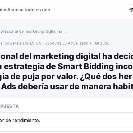
uías
Acceso todo en uno
ofesional del marketing digital ha …
 ai powered ads ES-LAT U250002
·
ES
·
Actualizado 11 Jul 2026
onal del marketing digital ha deci
u estrategia de Smart Bidding inc
gia de puja por valor. ¿Qué dos he
 Ads debería usar de manera habi
SPUESTA
or de rendimiento.