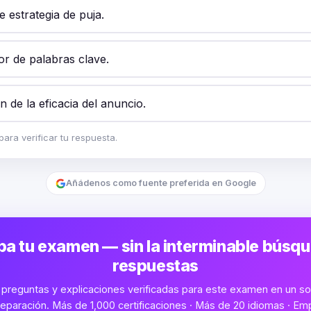
 estrategia de puja.
or de palabras clave.
ón de la eficacia del anuncio.
ara verificar tu respuesta.
Añádenos como fuente preferida en Google
a tu examen — sin la interminable búsq
respuestas
preguntas y explicaciones verificadas para este examen en un sol
eparación. Más de 1,000 certificaciones · Más de 20 idiomas · Emp