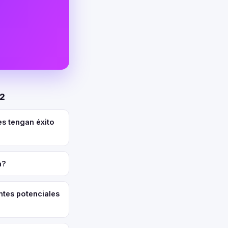
02
es tengan éxito
a?
ntes potenciales