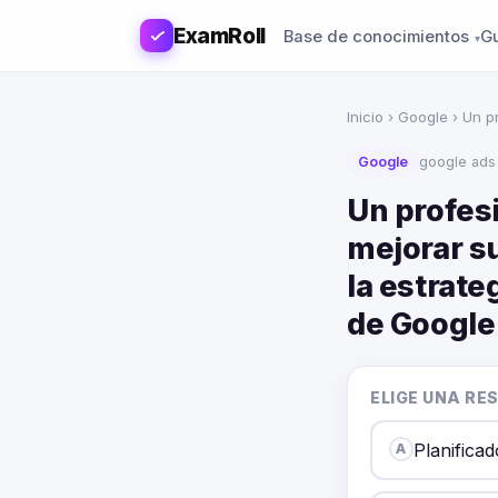
ExamRoll
Base de conocimientos
G
Inicio
›
Google
› Un pr
Google
google ads
Un profesi
mejorar s
la estrate
de Google
ELIGE UNA RE
Planificad
A