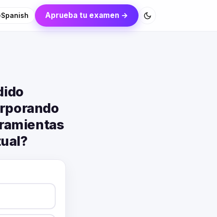
Aprueba tu examen →
Spanish
dido
orporando
rramientas
tual?