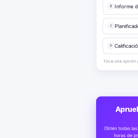
Informe de
B
Planificad
C
Calificaci
D
Toca una opción p
Aprueb
Obtén todas las 
horas de pr