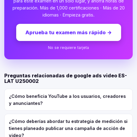
para este examen en un solo lugar, y ahorra horas de
preparación. Más de 1,000 certificaciones · Más de 20
idiomas · Empieza gratis.
Aprueba tu examen más rápido
→
No se requiere tarjeta
Preguntas relacionadas de google ads video ES-
LAT U250002
¿Cómo beneficia YouTube a los usuarios, creadores
y anunciantes?
¿Cómo deberías abordar tu estrategia de medición si
tienes planeado publicar una campaña de acción de
video?