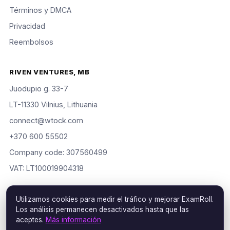
Términos y DMCA
Privacidad
Reembolsos
RIVEN VENTURES, MB
Juodupio g. 33-7
LT-11330 Vilnius, Lithuania
connect@wtock.com
+370 600 55502
Company code: 307560499
VAT: LT100019904318
Utilizamos cookies para medir el tráfico y mejorar ExamRoll.
Los análisis permanecen desactivados hasta que las
© 2016–2026 Riven Ventures, MB. Todos los derechos
aceptes.
Más información
reservados. ExamRoll is an independent study aid, not affiliated