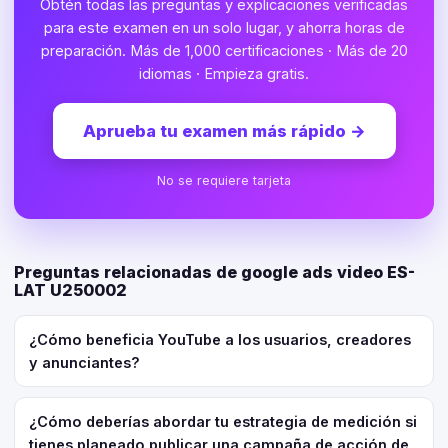
Obtén todas las preguntas y explicaciones verificadas
para este examen en un solo lugar, y ahorra horas de
preparación. Más de 1,000 certificaciones · Más de 20
idiomas · Empieza gratis.
Aprueba tu examen más rápido
→
No se requiere tarjeta
Preguntas relacionadas de google ads video ES-
LAT U250002
¿Cómo beneficia YouTube a los usuarios, creadores
y anunciantes?
¿Cómo deberías abordar tu estrategia de medición si
tienes planeado publicar una campaña de acción de