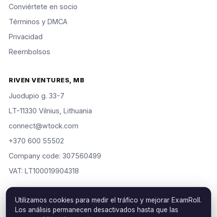
Conviértete en socio
Términos y DMCA
Privacidad
Reembolsos
RIVEN VENTURES, MB
Juodupio g. 33-7
LT-11330 Vilnius, Lithuania
connect@wtock.com
+370 600 55502
Company code: 307560499
VAT: LT100019904318
Utilizamos cookies para medir el tráfico y mejorar ExamRoll.
Los análisis permanecen desactivados hasta que las
© 2016–2026 Riven Ventures, MB. Todos los derechos