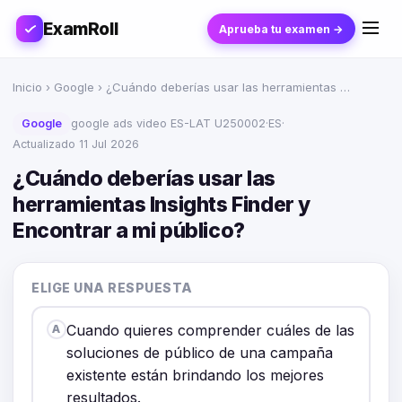
ExamRoll
Aprueba tu examen →
Inicio
›
Google
› ¿Cuándo deberías usar las herramientas …
Google
google ads video ES-LAT U250002
·
ES
·
Actualizado 11 Jul 2026
¿Cuándo deberías usar las
herramientas Insights Finder y
Encontrar a mi público?
ELIGE UNA RESPUESTA
Cuando quieres comprender cuáles de las
A
soluciones de público de una campaña
existente están brindando los mejores
resultados.