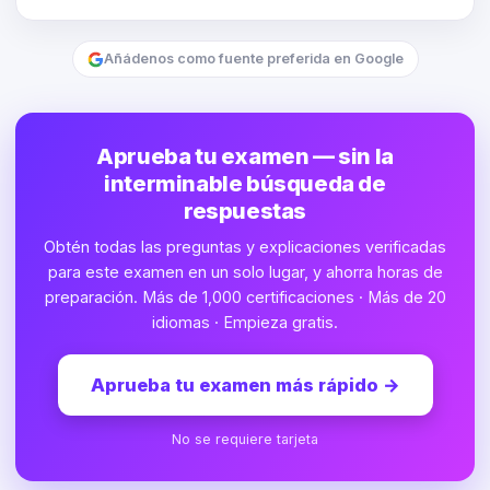
Añádenos como fuente preferida en Google
Aprueba tu examen — sin la
interminable búsqueda de
respuestas
Obtén todas las preguntas y explicaciones verificadas
para este examen en un solo lugar, y ahorra horas de
preparación. Más de 1,000 certificaciones · Más de 20
idiomas · Empieza gratis.
Aprueba tu examen más rápido
→
No se requiere tarjeta