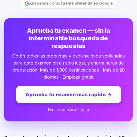
Añádenos como fuente preferida en Google
Aprueba tu examen — sin la
interminable búsqueda de
respuestas
Obtén todas las preguntas y explicaciones verificadas
para este examen en un solo lugar, y ahorra horas de
preparación. Más de 1,000 certificaciones · Más de 20
idiomas · Empieza gratis.
Aprueba tu examen más rápido
→
No se requiere tarjeta