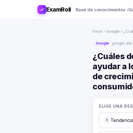
ExamRoll
Base de conocimientos
G
Inicio
›
Google
› ¿Cuá
Google
google ads
¿Cuáles d
ayudar a 
de crecimi
consumid
ELIGE UNA RE
Tendencia
A