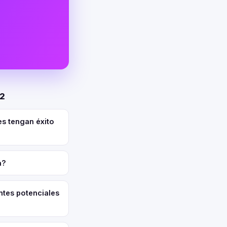
02
es tengan éxito
a?
ntes potenciales