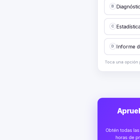
Diagnósti
B
Estadístic
C
Informe d
D
Toca una opción p
Aprueb
Obtén todas las 
horas de pr