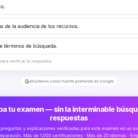
co.
as de la audiencia de los recursos.
e términos de búsqueda.
ara verificar tu respuesta.
Añádenos como fuente preferida en Google
a tu examen — sin la interminable búsq
respuestas
preguntas y explicaciones verificadas para este examen en un sol
eparación. Más de 1,000 certificaciones · Más de 20 idiomas · Emp