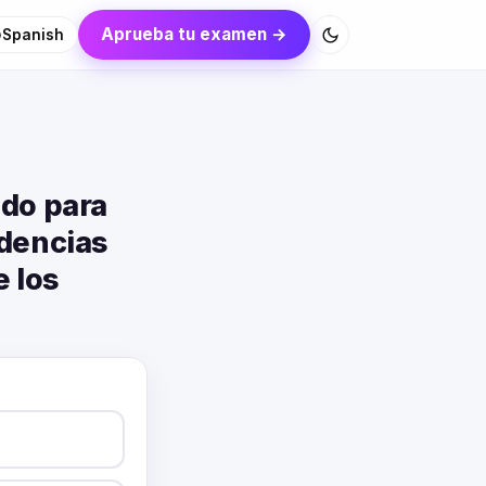
Aprueba tu examen →
Spanish
ado para
ndencias
e los