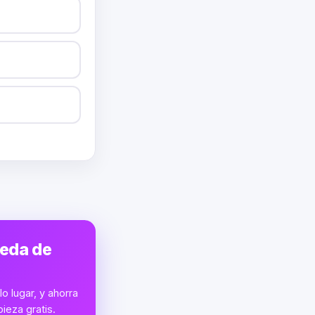
ueda de
o lugar, y ahorra
ieza gratis.