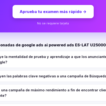
Aprueba tu examen más rápido
→
No se requiere tarjeta
ionadas de google ads ai powered ads ES-LAT U2500
e la mentalidad de prueba y aprendizaje a que los anunciant
ogle?
en las palabras clave negativas a una campaña de Búsqued
una campaña de máximo rendimiento a fin de encontrar clie
nte?