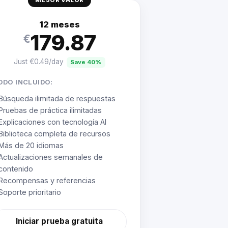
MEJOR VALOR
12 meses
179.87
€
Just €0.49/day
Save 40%
ODO INCLUIDO:
Búsqueda ilimitada de respuestas
Pruebas de práctica ilimitadas
Explicaciones con tecnología AI
Biblioteca completa de recursos
Más de 20 idiomas
Actualizaciones semanales de
contenido
Recompensas y referencias
Soporte prioritario
Iniciar prueba gratuita