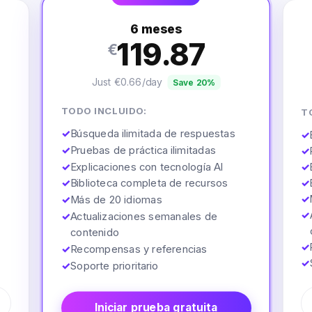
6 meses
119.87
€
Just €0.66/day
Save 20%
TODO INCLUIDO:
T
✓
Búsqueda ilimitada de respuestas
✓
✓
Pruebas de práctica ilimitadas
✓
✓
Explicaciones con tecnología AI
✓
✓
Biblioteca completa de recursos
✓
✓
✓
Más de 20 idiomas
✓
✓
Actualizaciones semanales de
contenido
✓
✓
Recompensas y referencias
✓
✓
Soporte prioritario
Iniciar prueba gratuita