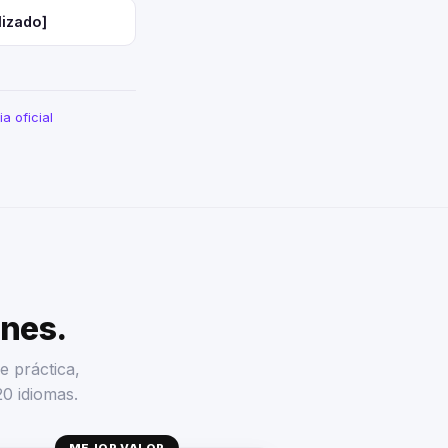
lizado]
a oficial
enes.
e práctica,
20 idiomas.