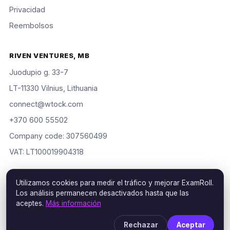
Privacidad
Reembolsos
RIVEN VENTURES, MB
Juodupio g. 33-7
LT-11330 Vilnius, Lithuania
connect@wtock.com
+370 600 55502
Company code: 307560499
VAT: LT100019904318
Utilizamos cookies para medir el tráfico y mejorar ExamRoll.
Los análisis permanecen desactivados hasta que las
© 2016–2026 Riven Ventures, MB. Todos los derechos
aceptes.
Más información
reservados. ExamRoll is an independent study aid, not affiliated
with or endorsed by the certification vendors named; rights
Rechazar
Aceptar
holders may request removal via our
DMCA policy
.