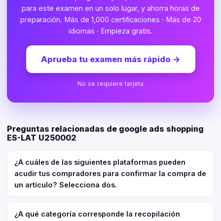
para este examen en un solo lugar, y ahorra horas de
preparación. Más de 1,000 certificaciones · Más de 20
idiomas · Empieza gratis.
Aprueba tu examen más rápido
→
No se requiere tarjeta
Preguntas relacionadas de google ads shopping
ES-LAT U250002
¿A cuáles de las siguientes plataformas pueden
acudir tus compradores para confirmar la compra de
un artículo? Selecciona dos.
¿A qué categoría corresponde la recopilación