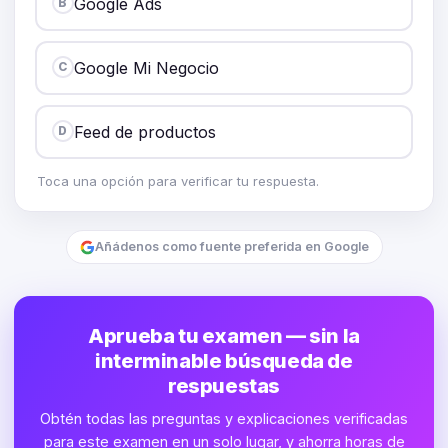
Google Ads
B
Google Mi Negocio
C
Feed de productos
D
Toca una opción para verificar tu respuesta.
Añádenos como fuente preferida en Google
Aprueba tu examen — sin la
interminable búsqueda de
respuestas
Obtén todas las preguntas y explicaciones verificadas
para este examen en un solo lugar, y ahorra horas de