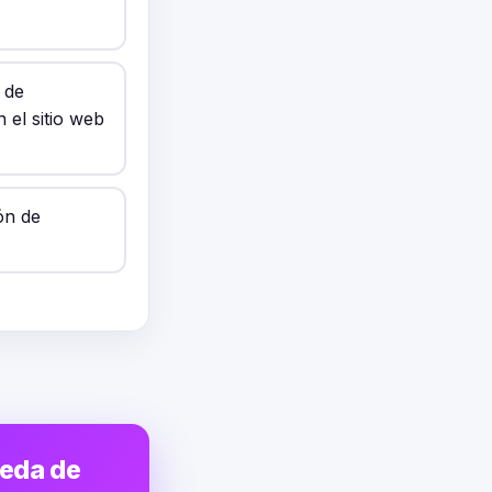
 de
 el sitio web
ón de
ueda de