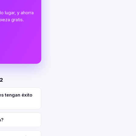
o lugar, y ahorra
ieza gratis.
02
es tengan éxito
a?