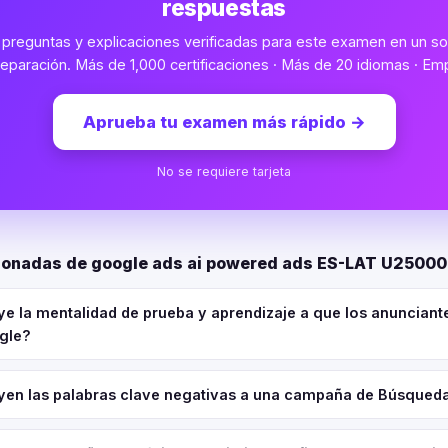
respuestas
preguntas y explicaciones verificadas para este examen en un sol
eparación. Más de 1,000 certificaciones · Más de 20 idiomas · Emp
Aprueba tu examen más rápido
→
No se requiere tarjeta
ionadas de google ads ai powered ads ES-LAT U2500
e la mentalidad de prueba y aprendizaje a que los anunciant
ogle?
en las palabras clave negativas a una campaña de Búsqued