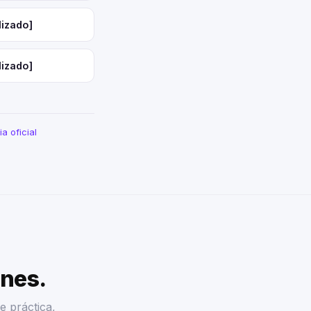
lizado]
lizado]
a oficial
enes.
e práctica,