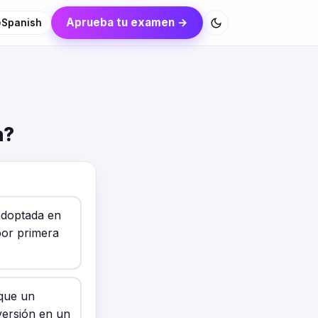
Aprueba tu examen →
Spanish
n?
adoptada en
por primera
 que un
versión en un