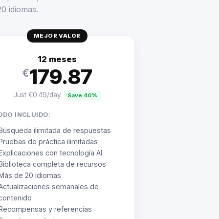
20 idiomas.
MEJOR VALOR
12 meses
179.87
€
Just €0.49/day
Save 40%
ODO INCLUIDO:
Búsqueda ilimitada de respuestas
Pruebas de práctica ilimitadas
Explicaciones con tecnología AI
Biblioteca completa de recursos
Más de 20 idiomas
Actualizaciones semanales de
contenido
Recompensas y referencias