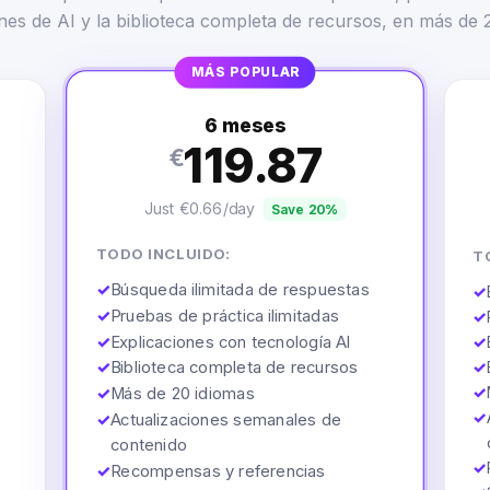
nes de AI y la biblioteca completa de recursos, en más de 
MÁS POPULAR
6 meses
119.87
€
Just €0.66/day
Save 20%
TODO INCLUIDO:
T
✓
Búsqueda ilimitada de respuestas
✓
✓
Pruebas de práctica ilimitadas
✓
✓
Explicaciones con tecnología AI
✓
✓
Biblioteca completa de recursos
✓
✓
✓
Más de 20 idiomas
✓
✓
Actualizaciones semanales de
contenido
✓
✓
Recompensas y referencias