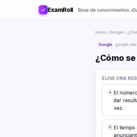
ExamRoll
Base de conocimientos
G
Inicio
›
Google
› ¿Cóm
Google
google ads
¿Cómo se d
ELIGE UNA RE
El número
A
dar resul
vez.
El tiempo
B
anunciant