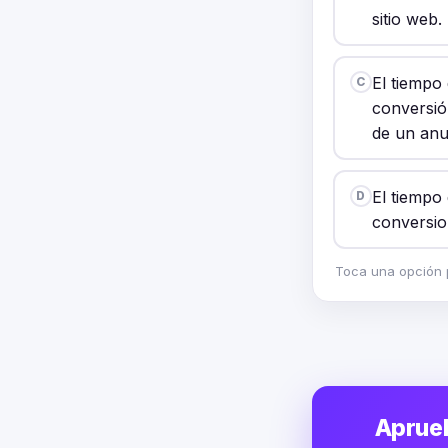
sitio web.
El tiempo
C
conversió
de un anu
El tiempo
D
conversio
Toca una opción p
Aprueb