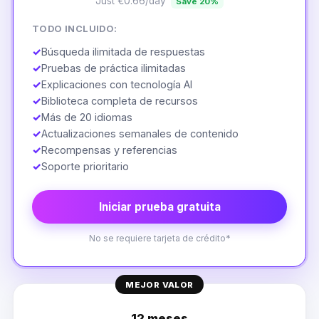
Just €0.66/day
Save 20%
TODO INCLUIDO:
✓
Búsqueda ilimitada de respuestas
✓
Pruebas de práctica ilimitadas
✓
Explicaciones con tecnología AI
✓
Biblioteca completa de recursos
✓
Más de 20 idiomas
✓
Actualizaciones semanales de contenido
✓
Recompensas y referencias
✓
Soporte prioritario
Iniciar prueba gratuita
No se requiere tarjeta de crédito*
MEJOR VALOR
12 meses