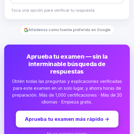
Toca una opción para verificar tu respuesta.
Añádenos como fuente preferida en Google
Aprueba tu examen — sin la
interminable búsqueda de
respuestas
Obtén todas las preguntas y explicaciones verificadas
para este examen en un solo lugar, y ahorra horas de
preparación. Más de 1,000 certificaciones · Más de 20
idiomas · Empieza gratis.
Aprueba tu examen más rápido
→
No se requiere tarjeta