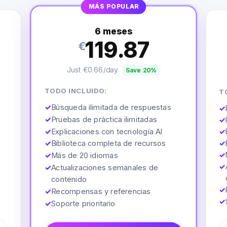
MÁS POPULAR
6 meses
119.87
€
Just €0.66/day
Save 20%
TODO INCLUIDO:
T
✓
Búsqueda ilimitada de respuestas
✓
✓
Pruebas de práctica ilimitadas
✓
✓
Explicaciones con tecnología AI
✓
✓
Biblioteca completa de recursos
✓
✓
✓
Más de 20 idiomas
✓
✓
Actualizaciones semanales de
contenido
✓
✓
Recompensas y referencias
✓
✓
Soporte prioritario