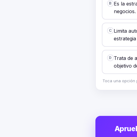
Es la estr
B
negocios.
Limita au
C
estrategia
Trata de a
D
objetivo 
Toca una opción p
Aprueb