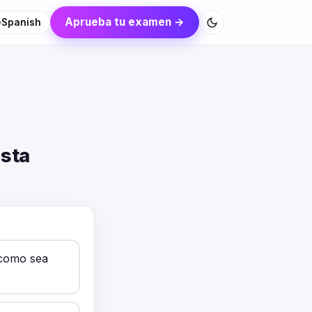
Aprueba tu examen →
Spanish
sta
 como sea