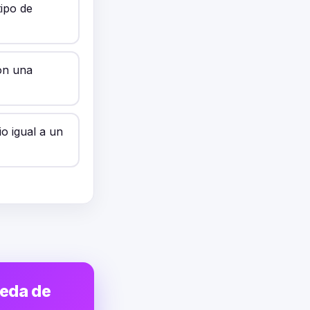
tipo de
on una
o igual a un
ueda de