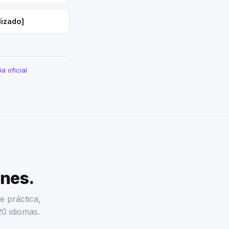
lizado]
a oficial
enes.
e práctica,
20 idiomas.