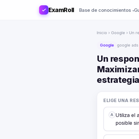
ExamRoll
Base de conocimientos
G
Inicio
›
Google
› Un r
Google
google ad
Un respon
Maximizar
estrategia
ELIGE UNA RE
Utiliza e
A
posible si