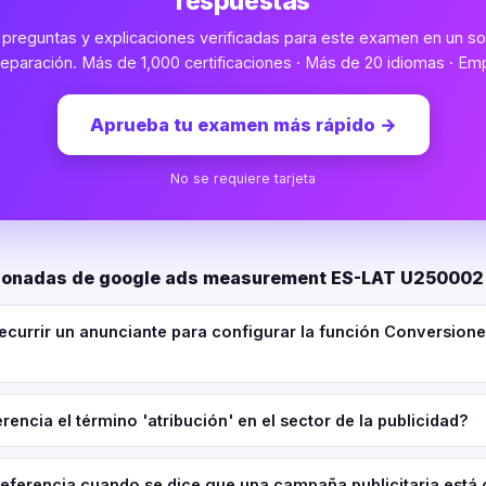
respuestas
preguntas y explicaciones verificadas para este examen en un sol
eparación. Más de 1,000 certificaciones · Más de 20 idiomas · Emp
Aprueba tu examen más rápido
→
No se requiere tarjeta
cionadas de google ads measurement ES-LAT U250002
recurrir un anunciante para configurar la función Conversion
rencia el término 'atribución' en el sector de la publicidad?
referencia cuando se dice que una campaña publicitaria está