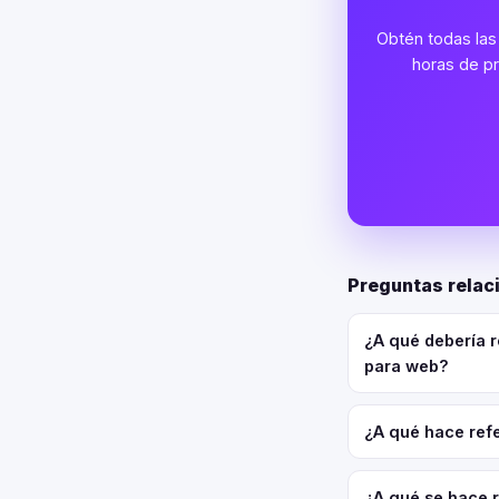
Obtén todas las 
horas de pr
Preguntas rela
¿A qué debería 
para web?
¿A qué hace refe
¿A qué se hace 