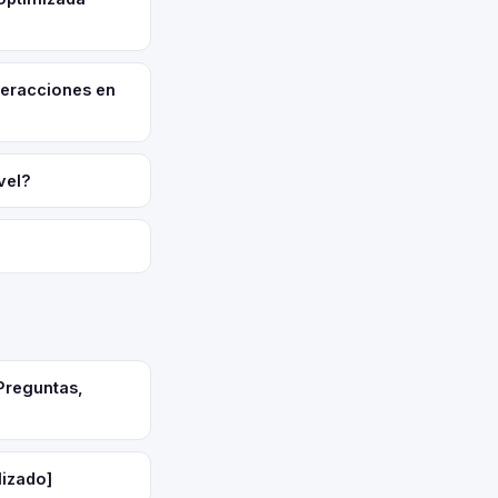
teracciones en
vel?
Preguntas,
lizado]