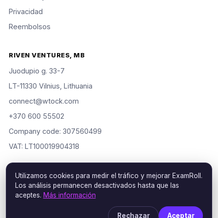
Privacidad
Reembolsos
RIVEN VENTURES, MB
Juodupio g. 33-7
LT-11330 Vilnius, Lithuania
connect@wtock.com
+370 600 55502
Company code: 307560499
VAT: LT100019904318
Utilizamos cookies para medir el tráfico y mejorar ExamRoll.
Los análisis permanecen desactivados hasta que las
© 2016–2026 Riven Ventures, MB. Todos los derechos
aceptes.
Más información
reservados. ExamRoll is an independent study aid, not affiliated
with or endorsed by the certification vendors named; rights
Rechazar
Aceptar