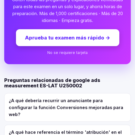
para este examen en un solo lugar, y ahorra horas de
preparación. Más de 1,000 certificaciones · Más de 20
idiomas · Empieza gratis.
Aprueba tu examen más rápido
→
No se requiere tarjeta
Preguntas relacionadas de google ads
measurement ES-LAT U250002
¿A qué debería recurrir un anunciante para
configurar la función Conversiones mejoradas para
web?
¿A qué hace referencia el término 'atribución' en el