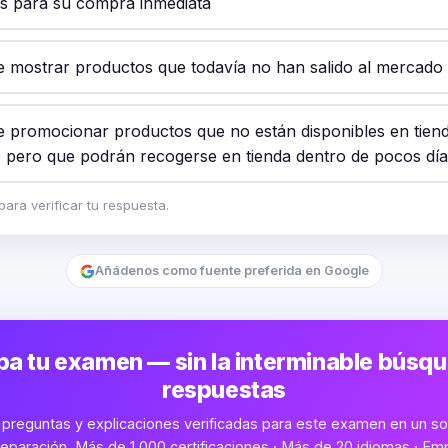
es para su compra inmediata
e mostrar productos que todavía no han salido al mercado
e promocionar productos que no están disponibles en tien
pero que podrán recogerse en tienda dentro de pocos día
ara verificar tu respuesta.
Añádenos como fuente preferida en Google
a tu examen — sin la interminable búsq
respuestas
preguntas y explicaciones verificadas para este examen en un sol
eparación. Más de 1,000 certificaciones · Más de 20 idiomas · Emp