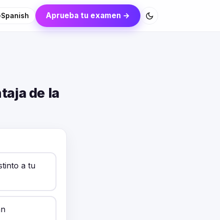
Aprueba tu examen →
Spanish
taja de la
tinto a tu
án