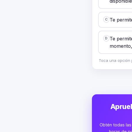
disponibl
Te permit
C
Te permit
D
momento, 
Toca una opción p
Aprueb
Obtén todas las 
horas de pr