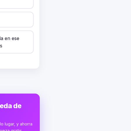
da en ese
s
ueda de
o lugar, y ahorra
ieza gratis.