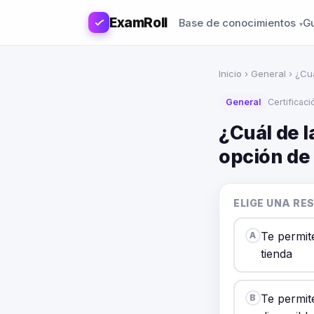
ExamRoll
Base de conocimientos
G
Inicio
›
General
› ¿Cuá
General
Certificaci
¿Cuál de l
opción de
ELIGE UNA RE
Te permit
A
tienda
Te permit
B