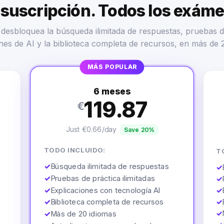
suscripción. Todos los exám
desbloquea la búsqueda ilimitada de respuestas, pruebas d
nes de AI y la biblioteca completa de recursos, en más de 
MÁS POPULAR
6 meses
119.87
€
Just €0.66/day
Save 20%
TODO INCLUIDO:
T
✓
Búsqueda ilimitada de respuestas
✓
✓
Pruebas de práctica ilimitadas
✓
✓
Explicaciones con tecnología AI
✓
✓
Biblioteca completa de recursos
✓
✓
✓
Más de 20 idiomas