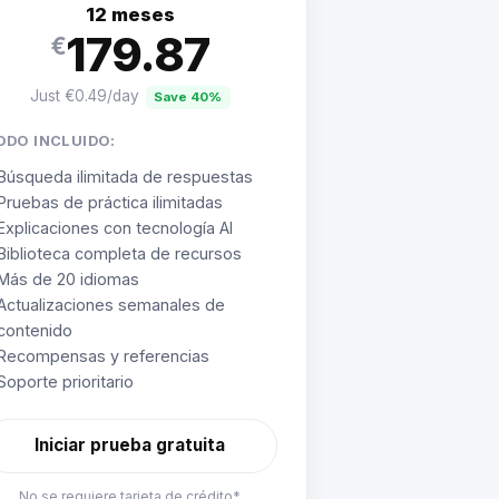
12 meses
179.87
€
Just €0.49/day
Save 40%
ODO INCLUIDO:
Búsqueda ilimitada de respuestas
Pruebas de práctica ilimitadas
Explicaciones con tecnología AI
Biblioteca completa de recursos
Más de 20 idiomas
Actualizaciones semanales de
contenido
Recompensas y referencias
Soporte prioritario
Iniciar prueba gratuita
No se requiere tarjeta de crédito*