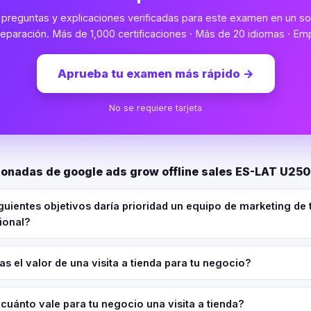
preguntas y explicaciones verificadas para este examen en un sol
eparación. Más de 1,000 certificaciones · Más de 20 idiomas · Emp
Aprueba tu examen más rápido
→
No se requiere tarjeta
ionadas de google ads grow offline sales ES-LAT U25
iguientes objetivos daría prioridad un equipo de marketing de 
ional?
s el valor de una visita a tienda para tu negocio?
uánto vale para tu negocio una visita a tienda?