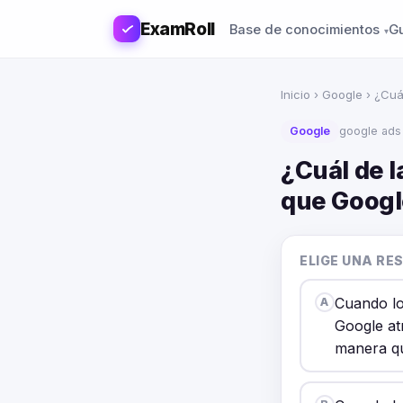
ExamRoll
Base de conocimientos
G
Inicio
›
Google
› ¿Cuá
Google
google ads
¿Cuál de l
que Google
ELIGE UNA RE
Cuando los
A
Google atr
manera qu