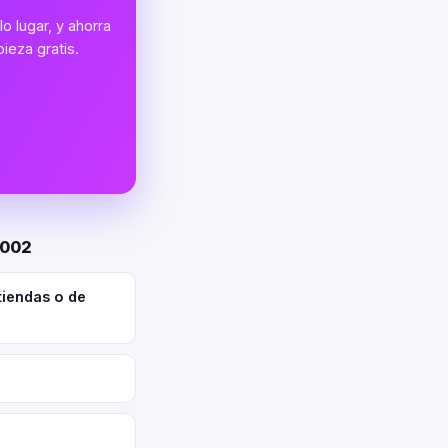
o lugar, y ahorra
ieza gratis.
0002
tiendas o de