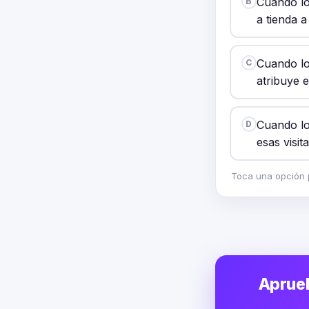
Cuando lo
B
a tienda 
Cuando lo
C
atribuye e
Cuando los
D
esas visit
Toca una opción p
Aprueb