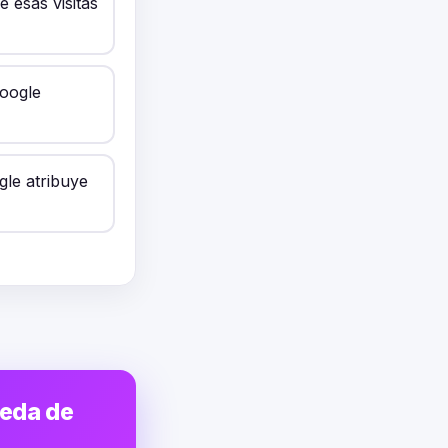
 esas visitas
Google
gle atribuye
ueda de