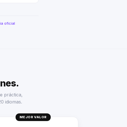
a oficial
enes.
e práctica,
20 idiomas.
MEJOR VALOR