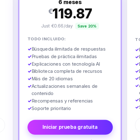
6 meses
119.87
€
Just €0.66/day
Save 20%
TODO INCLUIDO:
T
✓
Búsqueda ilimitada de respuestas
✓
✓
Pruebas de práctica ilimitadas
✓
✓
Explicaciones con tecnología AI
✓
✓
Biblioteca completa de recursos
✓
✓
✓
Más de 20 idiomas
✓
✓
Actualizaciones semanales de
contenido
✓
✓
Recompensas y referencias
✓
✓
Soporte prioritario
Iniciar prueba gratuita