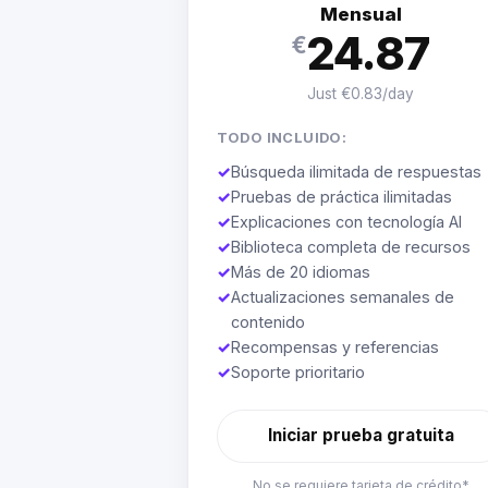
Mensual
24.87
€
Just €0.83/day
TODO INCLUIDO:
✓
Búsqueda ilimitada de respuestas
✓
Pruebas de práctica ilimitadas
✓
Explicaciones con tecnología AI
✓
Biblioteca completa de recursos
✓
Más de 20 idiomas
✓
Actualizaciones semanales de
contenido
✓
Recompensas y referencias
✓
Soporte prioritario
Iniciar prueba gratuita
No se requiere tarjeta de crédito*