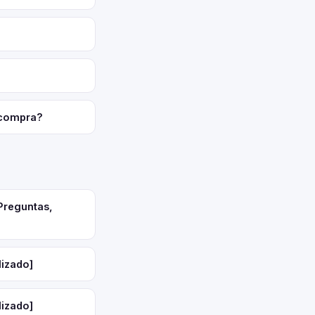
 compra?
Preguntas,
lizado]
lizado]