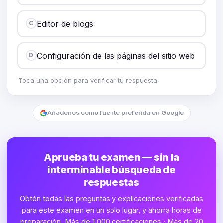
Editor de blogs
C
Configuración de las páginas del sitio web
D
Toca una opción para verificar tu respuesta.
Añádenos como fuente preferida en Google
Aprueba tu examen — sin la
interminable búsqueda de
respuestas
Obtén todas las preguntas y explicaciones verificadas
para este examen en un solo lugar, y ahorra horas de
preparación. Más de 1,000 certificaciones · Más de 20