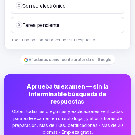
Correo electrónico
C
Tarea pendiente
D
Toca una opción para verificar tu respuesta.
Añádenos como fuente preferida en Google
Aprueba tu examen — sin la
interminable búsqueda de
respuestas
Obtén todas las preguntas y explicaciones verificadas
para este examen en un solo lugar, y ahorra horas de
preparación. Más de 1,000 certificaciones · Más de 20
idiomas · Empieza gratis.