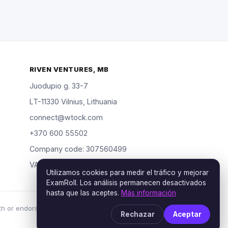
RIVEN VENTURES, MB
Juodupio g. 33-7
LT-11330 Vilnius, Lithuania
connect@wtock.com
+370 600 55502
Company code: 307560499
VAT: LT100019904318
Utilizamos cookies para medir el tráfico y mejorar
ExamRoll. Los análisis permanecen desactivados
hasta que las aceptes.
Más información
th or endorsed by the certification vendors named;
Rechazar
Aceptar