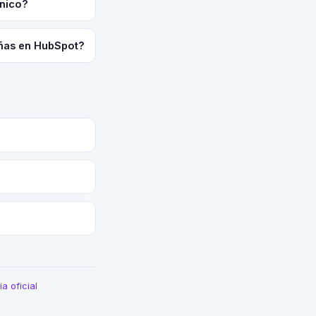
único?
añas en HubSpot?
a oficial