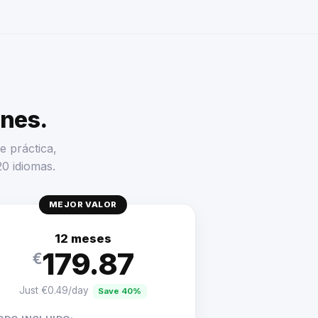
enes.
e práctica,
20 idiomas.
MEJOR VALOR
12 meses
179.87
€
Just €0.49/day
Save 40%