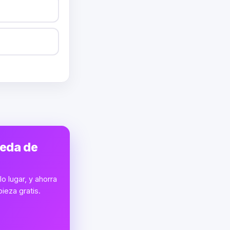
ueda de
o lugar, y ahorra
ieza gratis.