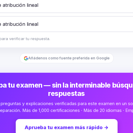
atribución lineal
atribución lineal
ara verificar tu respuesta.
Añádenos como fuente preferida en Google
a tu examen — sin la interminable búsq
respuestas
preguntas y explicaciones verificadas para este examen en un sol
eparación. Más de 1,000 certificaciones · Más de 20 idiomas · Emp
Aprueba tu examen más rápido
→