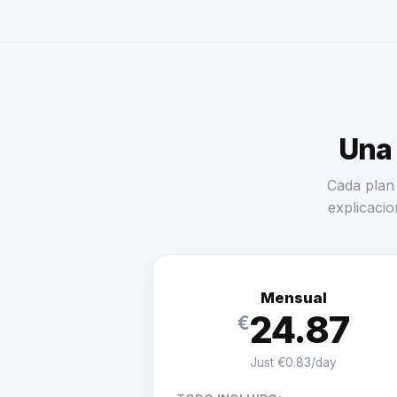
Una 
Cada plan 
explicacio
Mensual
24.87
€
Just €0.83/day