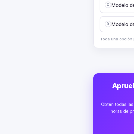
Modelo de 
C
Modelo de 
D
Toca una opción p
Aprueb
Obtén todas las 
horas de pr