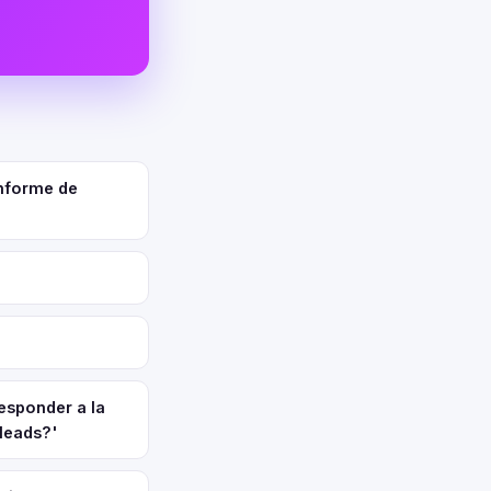
informe de
esponder a la
leads?'