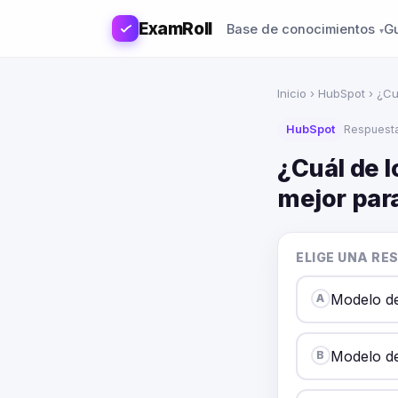
ExamRoll
Base de conocimientos
G
Inicio
›
HubSpot
› ¿Cu
HubSpot
Respuesta
¿Cuál de l
mejor para
ELIGE UNA RE
Modelo de
A
Modelo de
B