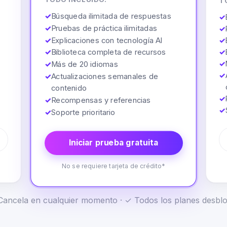
T
✓
Búsqueda ilimitada de respuestas
✓
✓
Pruebas de práctica ilimitadas
✓
✓
Explicaciones con tecnología AI
✓
✓
Biblioteca completa de recursos
✓
✓
✓
Más de 20 idiomas
✓
✓
Actualizaciones semanales de
contenido
✓
✓
Recompensas y referencias
✓
✓
Soporte prioritario
Iniciar prueba gratuita
No se requiere tarjeta de crédito*
✓ Cancela en cualquier momento · ✓ Todos los planes desb