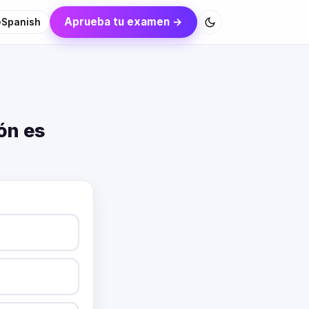
Aprueba tu examen →
Spanish
ón es