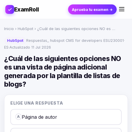
ExamRoll
Aprueba tu examen →
Inicio
›
HubSpot
› ¿Cuál de las siguientes opciones NO es …
HubSpot
Respuestas_ hubspot CMS for developers ESU230001
·
ES
·
Actualizado 11 Jul 2026
¿Cuál de las siguientes opciones NO
es una vista de página adicional
generada por la plantilla de listas de
blogs?
ELIGE UNA RESPUESTA
Página de autor
A