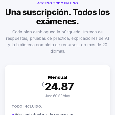
ACCESO TODO EN UNO
Una suscripción. Todos los
exámenes.
Cada plan desbloquea la búsqueda ilimitada de
respuestas, pruebas de práctica, explicaciones de AI
y la biblioteca completa de recursos, en más de 20
idiomas.
Mensual
24.87
€
Just €0.83/day
TODO INCLUIDO:
✓
Búsqueda ilimitada de respuestas