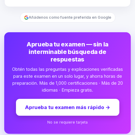
Añádenos como fuente preferida en Google
Aprueba tu examen — sin la
interminable búsqueda de
respuestas
Obtén todas las preguntas y explicaciones verificadas
para este examen en un solo lugar, y ahorra horas de
preparación. Más de 1,000 certificaciones · Más de 20
idiomas · Empieza gratis.
Aprueba tu examen más rápido
→
No se requiere tarjeta