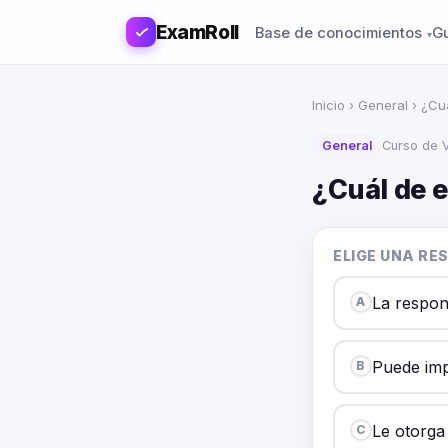
ExamRoll
Base de conocimientos
G
Inicio
›
General
› ¿Cuá
General
Curso de V
¿Cuál de 
ELIGE UNA RE
La respon
A
Puede imp
B
Le otorga
C