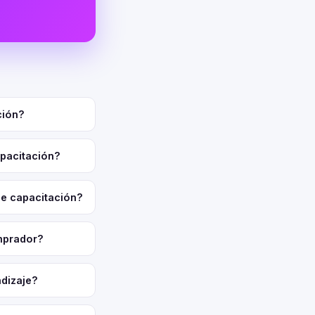
ción?
apacitación?
de capacitación?
omprador?
ndizaje?