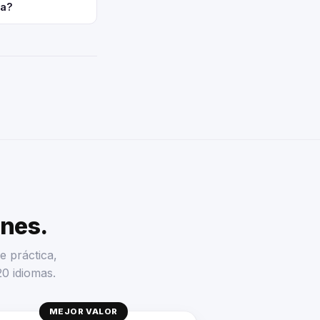
ra?
enes.
e práctica,
20 idiomas.
MEJOR VALOR