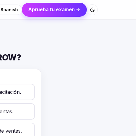
Aprueba tu examen →
Spanish
GROW?
citación.
entas.
de ventas.