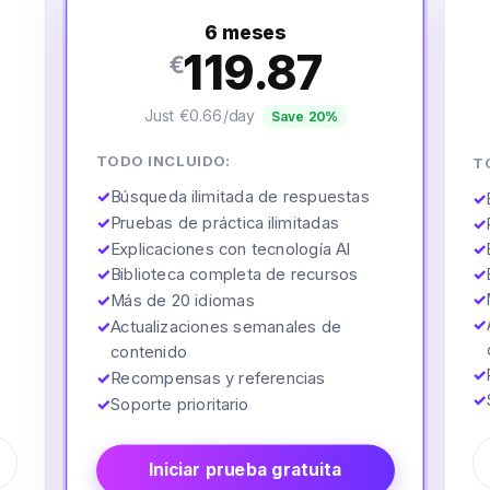
6 meses
119.87
€
Just €0.66/day
Save 20%
TODO INCLUIDO:
T
✓
Búsqueda ilimitada de respuestas
✓
✓
Pruebas de práctica ilimitadas
✓
✓
Explicaciones con tecnología AI
✓
✓
Biblioteca completa de recursos
✓
✓
✓
Más de 20 idiomas
✓
✓
Actualizaciones semanales de
contenido
✓
✓
Recompensas y referencias
✓
✓
Soporte prioritario
Iniciar prueba gratuita