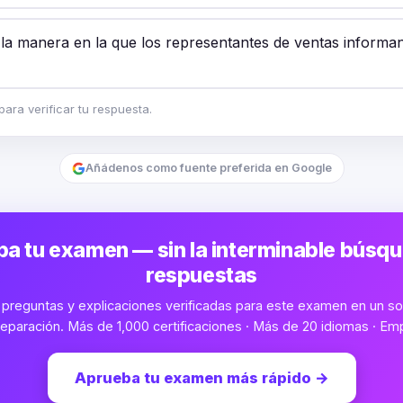
a la manera en la que los representantes de ventas informa
ara verificar tu respuesta.
Añádenos como fuente preferida en Google
a tu examen — sin la interminable búsq
respuestas
preguntas y explicaciones verificadas para este examen en un sol
eparación. Más de 1,000 certificaciones · Más de 20 idiomas · Emp
Aprueba tu examen más rápido
→