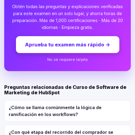
Obtén todas las preguntas y explicaciones verificadas
para este examen en un solo lugar, y ahorra horas de
preparación. Más de 1,000 certificaciones · Más de 20
idiomas · Empieza gratis.
Aprueba tu examen más rápido
→
No se requiere tarjeta
Preguntas relacionadas de Curso de Software de
Marketing de HubSpot
¿Cómo se llama comúnmente la lógica de
ramificación en los workflows?
¿Con qué etapa del recorrido del comprador se