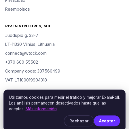
Privacidad
Reembolsos
RIVEN VENTURES, MB
Juodupio g. 33-7
LT-11330 Vilnius, Lithuania
connect@wtock.com
+370 600 55502
Company code: 307560499
VAT: LT100019904318
Utilizamos cookies para medir el tráfico y mejorar ExamRoll.
Los análisis permanecen desactivados hasta que las
© 2016–2026 Riven Ventures, MB. Todos los derechos
aceptes.
Más información
reservados. ExamRoll is an independent study aid, not affiliated
with or endorsed by the certification vendors named; rights
Rechazar
Aceptar
holders may request removal via our
DMCA policy
.