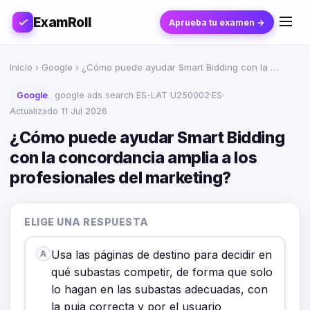
ExamRoll
Aprueba tu examen →
Inicio
›
Google
› ¿Cómo puede ayudar Smart Bidding con la …
Google
google ads search ES-LAT U250002
·
ES
·
Actualizado 11 Jul 2026
¿Cómo puede ayudar Smart Bidding
con la concordancia amplia a los
profesionales del marketing?
ELIGE UNA RESPUESTA
Usa las páginas de destino para decidir en
A
qué subastas competir, de forma que solo
lo hagan en las subastas adecuadas, con
la puja correcta y por el usuario