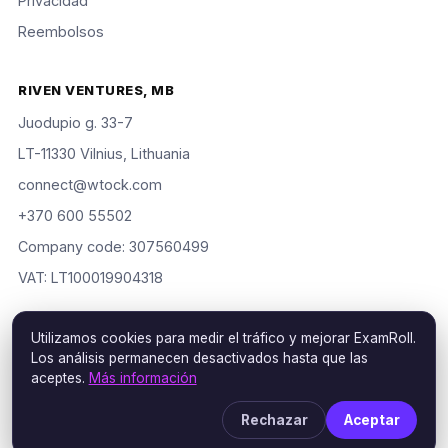
Privacidad
Reembolsos
RIVEN VENTURES, MB
Juodupio g. 33-7
LT-11330 Vilnius, Lithuania
connect@wtock.com
+370 600 55502
Company code: 307560499
VAT: LT100019904318
Utilizamos cookies para medir el tráfico y mejorar ExamRoll.
Los análisis permanecen desactivados hasta que las
© 2016–2026 Riven Ventures, MB. Todos los derechos
aceptes.
Más información
reservados. ExamRoll is an independent study aid, not affiliated
with or endorsed by the certification vendors named; rights
Rechazar
Aceptar
holders may request removal via our
DMCA policy
.