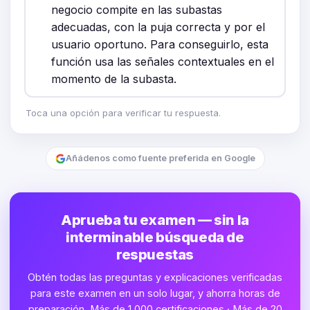
negocio compite en las subastas
adecuadas, con la puja correcta y por el
usuario oportuno. Para conseguirlo, esta
función usa las señales contextuales en el
momento de la subasta.
Toca una opción para verificar tu respuesta.
Añádenos como fuente preferida en Google
Aprueba tu examen — sin la
interminable búsqueda de
respuestas
Obtén todas las preguntas y explicaciones verificadas
para este examen en un solo lugar, y ahorra horas de
preparación. Más de 1,000 certificaciones · Más de 20